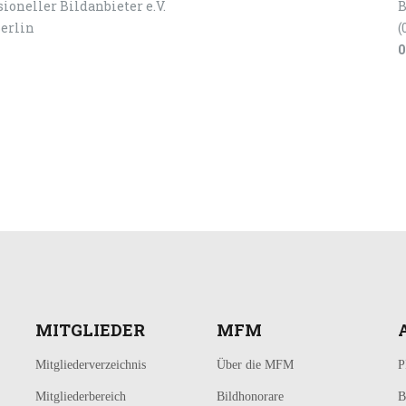
ioneller Bildanbieter e.V.
B
Berlin
(
0
MITGLIEDER
MFM
Mitgliederverzeichnis
Über die MFM
P
Mitgliederbereich
Bildhonorare
B