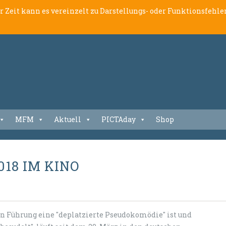
er Zeit kann es vereinzelt zu Darstellungs- oder Funktionsfeh
MFM
Aktuell
PICTAday
Shop
018 IM KINO
hen Führung eine "deplatzierte Pseudokomödie" ist und