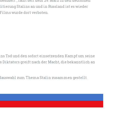
esudelt", läuft seit dem 29. März in den deutschen
litierung Stalins an und in Russland ist es wieder
 Films wurde dort verboten.
lins Tod und den sofort einsetzenden Kampf um seine
s Diktators greift nach der Macht, die bekanntlich an
ildauswahl zum Thema Stalin zusammen gestellt.