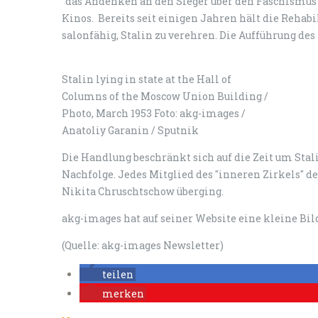
"das Andenken an den Sieger über den Faschismus b
Kinos. Bereits seit einigen Jahren hält die Rehabi
salonfähig, Stalin zu verehren. Die Aufführung des
Stalin lying in state at the Hall of
Columns of the Moscow Union Building /
Photo, March 1953 Foto: akg-images /
Anatoliy Garanin / Sputnik
Die Handlung beschränkt sich auf die Zeit um Sta
Nachfolge. Jedes Mitglied des "inneren Zirkels" de
Nikita Chruschtschow überging.
akg-images hat auf seiner Website eine kleine B
(Quelle: akg-images Newsletter)
teilen
merken