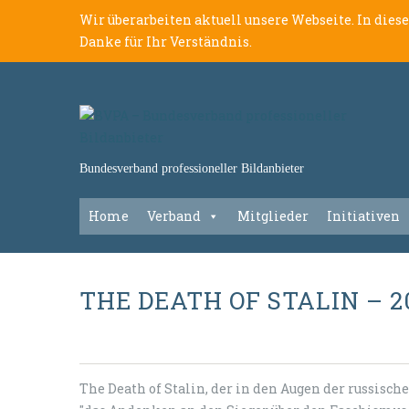
Wir überarbeiten aktuell unsere Webseite. In dies
Danke für Ihr Verständnis.
Bundesverband professioneller Bildanbieter
Home
Verband
Mitglieder
Initiativen
THE DEATH OF STALIN – 2
The Death of Stalin, der in den Augen der russisc