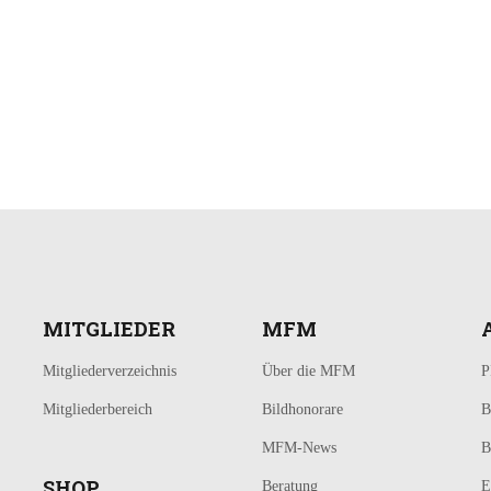
MITGLIEDER
MFM
Mitgliederverzeichnis
Über die MFM
P
Mitgliederbereich
Bildhonorare
B
MFM-News
B
SHOP
Beratung
E