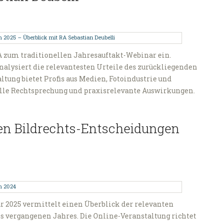
VPA zum traditionellen Jahresauftakt-Webinar ein.
nalysiert die relevantesten Urteile des zurückliegenden
ltung bietet Profis aus Medien, Fotoindustrie und
lle Rechtsprechung und praxisrelevante Auswirkungen.
en Bildrechts-Entscheidungen
ar 2025 vermittelt einen Überblick der relevanten
s vergangenen Jahres. Die Online-Veranstaltung richtet