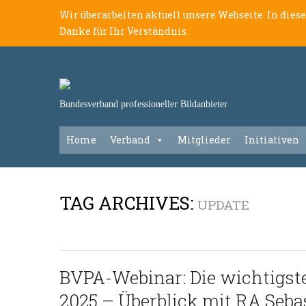
Wir überarbeiten aktuell unsere Webseite. In dies
Danke für Ihr Verständnis.
Bundesverband professioneller Bildanbieter
Home
Verband
Mitglieder
Initiativen
TAG ARCHIVES:
UPDATE
BVPA-Webinar: Die wichtigst
2025 – Überblick mit RA Sebas