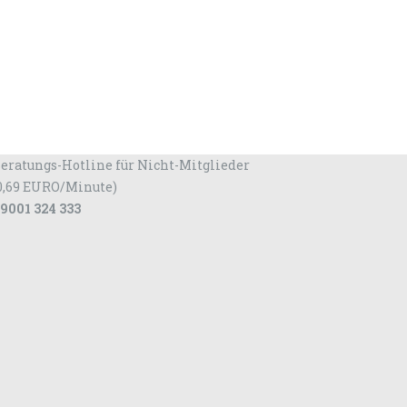
eratungs-Hotline für Nicht-Mitglieder
0,69 EURO/Minute)
9001 324 333