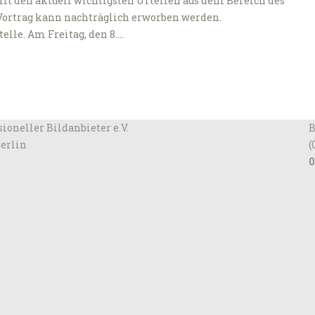
t den aktuell wichtigsten Urteilen aus dem Bereich des
Vortrag kann nachträglich erworben werden.
elle. Am Freitag, den 8.…
ioneller Bildanbieter e.V.
B
Berlin
(
0