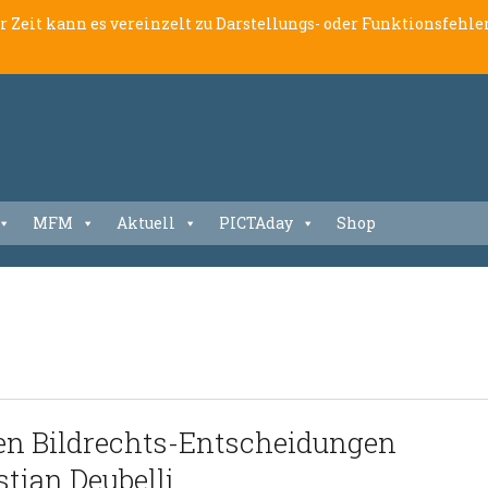
er Zeit kann es vereinzelt zu Darstellungs- oder Funktionsfeh
MFM
Aktuell
PICTAday
Shop
en Bildrechts-Entscheidungen
tian Deubelli