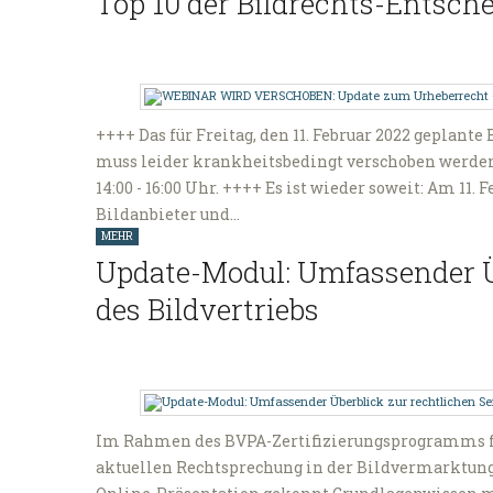
Top 10 der Bildrechts-Entsch
++++ Das für Freitag, den 11. Februar 2022 geplan
muss leider krankheitsbedingt verschoben werden. N
14:00 - 16:00 Uhr. ++++ Es ist wieder soweit: Am 11.
Bildanbieter und…
MEHR
Update-Modul: Umfassender Üb
des Bildvertriebs
Im Rahmen des BVPA-Zertifizierungsprogramms f
aktuellen Rechtsprechung in der Bildvermarktung 