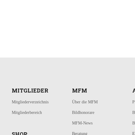
MITGLIEDER
MFM
Mitgliederverzeichnis
Über die MFM
P
Mitgliederbereich
Bildhonorare
B
MFM-News
B
SHOP
Beratung
E