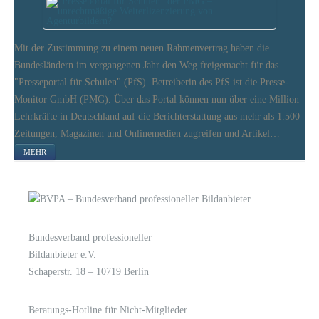
Mit der Zustimmung zu einem neuen Rahmenvertrag haben die
Bundesländern im vergangenen Jahr den Weg freigemacht für das
"Presseportal für Schulen" (PfS). Betreiberin des PfS ist die Presse-
Monitor GmbH (PMG). Über das Portal können nun über eine Million
Lehrkräfte in Deutschland auf die Berichterstattung aus mehr als 1.500
Zeitungen, Magazinen und Onlinemedien zugreifen und Artikel…
MEHR
Bundesverband professioneller
LOGIN
KONTAKT
Bildanbieter e.V.
Schaperstr. 18 – 10719 Berlin
Beratungs-Hotline für Nicht-Mitglieder