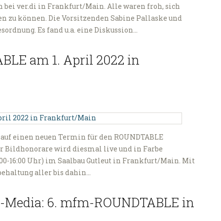
bei ver.di in Frankfurt/Main. Alle waren froh, sich
en zu können. Die Vorsitzenden Sabine Pallaske und
ordnung. Es fand u.a. eine Diskussion…
LE am 1. April 2022 in
h auf einen neuen Termin für den ROUNDTABLE
r Bildhonorare wird diesmal live und in Farbe
11:00-16:00 Uhr) im Saalbau Gutleut in Frankfurt/Main. Mit
haltung aller bis dahin…
al-Media: 6. mfm-ROUNDTABLE in