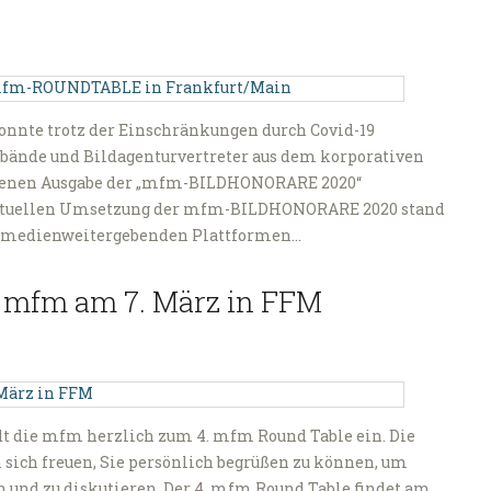
nte trotz der Einschränkungen durch Covid-19
rbände und Bildagenturvertreter aus dem korporativen
chienen Ausgabe der „mfm-BILDHONORARE 2020“
ktuellen Umsetzung der mfm-BILDHONORARE 2020 stand
uf medienweitergebenden Plattformen…
r mfm am 7. März in FFM
t die mfm herzlich zum 4. mfm Round Table ein. Die
 sich freuen, Sie persönlich begrüßen zu können, um
n und zu diskutieren. Der 4. mfm Round Table findet am