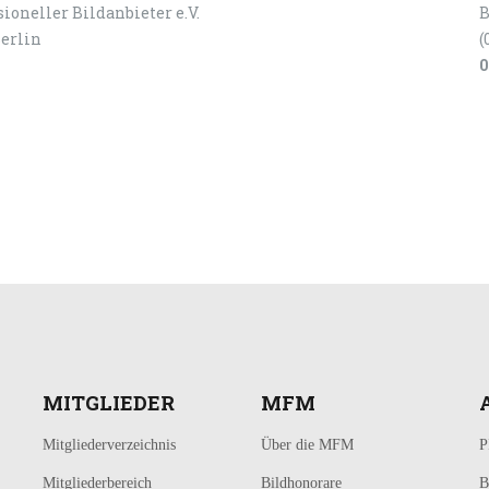
ioneller Bildanbieter e.V.
B
Berlin
(
0
MITGLIEDER
MFM
Mitgliederverzeichnis
Über die MFM
P
Mitgliederbereich
Bildhonorare
B