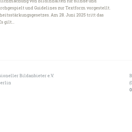
nglichmachung von Bildinhalten für blinde und
chgespielt und Guidelines zur Textform vorgestellt.
heitsstärkungsgesetzes. Am 28. Juni 2025 tritt das
s gilt…
ioneller Bildanbieter e.V.
B
Berlin
(
0