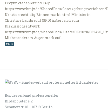
Eckpunktepapier und FAQ:
https://www.bmjv.de/SharedDocs/Gesetzgebungsverfahren/
Urheberrecht-dig-Binnenmarkt.html Ministerin
Christine Lambrecht (SPD) äußert sich zum
Diskussionsentwurf:
https://www.bmjv.de/SharedDocs/Zitate/DE/2020/062420_U
Mit besonderem Augenmerk auf…
MEHR
Bundesverband professioneller
LOGIN
KONTAKT
Bildanbieter e.V.
Schaperstr. 18 – 10719 Berlin