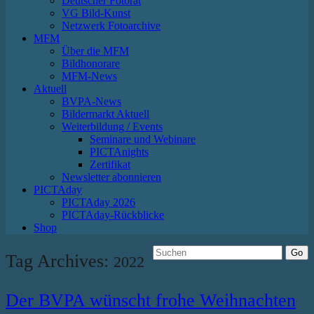
Deutscher Fotorat
VG Bild-Kunst
Netzwerk Fotoarchive
MFM
Über die MFM
Bildhonorare
MFM-News
Aktuell
BVPA-News
Bildermarkt Aktuell
Weiterbildung / Events
Seminare und Webinare
PICTAnights
Zertifikat
Newsletter abonnieren
PICTAday
PICTAday 2026
PICTAday-Rückblicke
Shop
Tag Archives:
2022
Der BVPA wünscht frohe Weihnachten