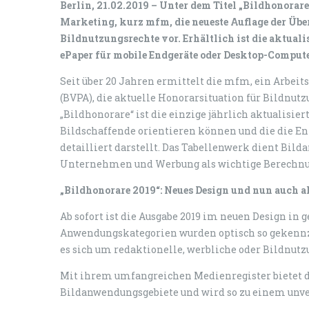
Berlin, 21.02.2019 – Unter dem Titel „Bildhonorar
Marketing, kurz mfm, die neueste Auflage der Üb
Bildnutzungsrechte vor. Erhältlich ist die aktual
ePaper für mobile Endgeräte oder Desktop-Compute
Seit über 20 Jahren ermittelt die mfm, ein Arbeit
(BVPA), die aktuelle Honorarsituation für Bildnu
„Bildhonorare“ ist die einzige jährlich aktualisier
Bildschaffende orientieren können und die die E
detailliert darstellt. Das Tabellenwerk dient Bild
Unternehmen und Werbung als wichtige Berechnu
„Bildhonorare 2019“: Neues Design und nun auch a
Ab sofort ist die Ausgabe 2019 im neuen Design in 
Anwendungskategorien wurden optisch so gekennzei
es sich um redaktionelle, werbliche oder Bildnut
Mit ihrem umfangreichen Medienregister bietet di
Bildanwendungsgebiete und wird so zu einem unv