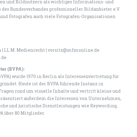
ten und Bildnutzern als wichtiges Informations- und
 des Bundesverbandes professioneller Bildanbieter e.V.
 und Fotografen auch viele Fotografen-Organisationen
n | LL.M. Medienrecht | vorsitz@mfmonline.de
.de
ter (BVPA):
VPA) wurde 1970 in Berlin als Interessenvertretung für
ründet. Heute ist der BVPA führende Instanz in
ragen rund um visuelle Inhalte und vertritt kleine und
epräsentiert außerdem die Interessen von Unternehmen,
ische und juristische Dienstleistungen wie Keywording,
A über 80 Mitglieder.