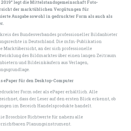
e 2019“ legt die Mittelstandsgemeinschaft Foto-
ersicht der marktüblichen Vergütungen für
isierte Ausgabe sowohl in gedruckter Form als auch als
r.
skreis des Bundesverbandes professioneller Bildanbieter
tzungsrechte in Deutschland. Die mfm-Publikation
te Marktübersicht, an der sich professionelle
ntwicklung des Bildmarktes über einen langen Zeitraum
anbietern und Bildeinkäufern aus Verlagen,
ngsgrundlage.
ls ePaper für den Desktop-Computer
gedruckter Form oder als ePaper erhältlich. Alle
chnet, dass der Leser auf den ersten Blick erkennt, ob
zungen im Bereich Handelsprodukte handelt.
e Broschüre Richtwerte für nahezu alle
erzichtbaren Planungsinstrument.