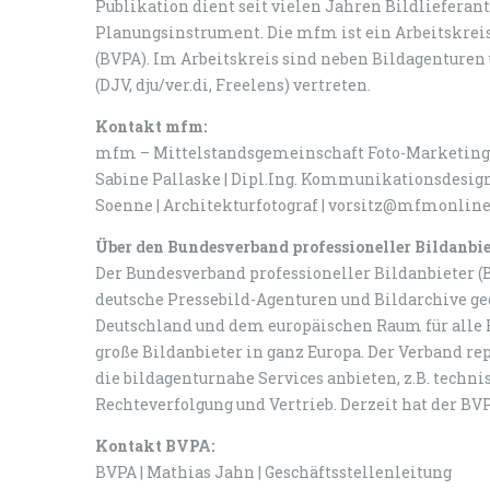
Publikation dient seit vielen Jahren Bildlieferan
Planungsinstrument. Die mfm ist ein Arbeitskreis
(BVPA). Im Arbeitskreis sind neben Bildagenturen
(DJV, dju/ver.di, Freelens) vertreten.
Kontakt mfm:
mfm – Mittelstandsgemeinschaft Foto-Marketing
Sabine Pallaske | Dipl.Ing. Kommunikationsdesig
Soenne | Architekturfotograf | vorsitz@mfmonline
Über den Bundesverband professioneller Bildanbie
Der Bundesverband professioneller Bildanbieter (B
deutsche Pressebild-Agenturen und Bildarchive geg
Deutschland und dem europäischen Raum für alle F
große Bildanbieter in ganz Europa. Der Verband r
die bildagenturnahe Services anbieten, z.B. techn
Rechteverfolgung und Vertrieb. Derzeit hat der BVP
Kontakt BVPA:
BVPA | Mathias Jahn | Geschäftsstellenleitung