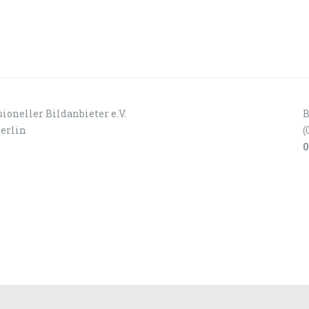
ioneller Bildanbieter e.V.
B
Berlin
(
0