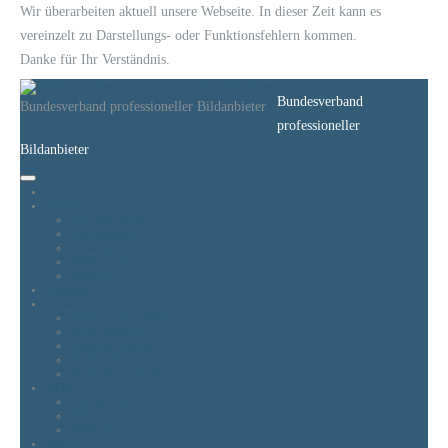
Wir überarbeiten aktuell unsere Webseite. In dieser Zeit kann es
vereinzelt zu Darstellungs- oder Funktionsfehlern kommen.
Danke für Ihr Verständnis.
Bundesverband
Bundesverband professioneller Bildanbieter
professioneller
Bildanbieter
Home
Verband
Über den BVPA
Mitgliedschaft
Leistungen
BVPAexperts
Jobbörse
Mitglieder
Initiativen
Positionen des BVPA
BVPA-Initiativen
Deutscher Fotorat
VG Bild-Kunst
Netzwerk Fotoarchive
MFM
Über die MFM
Bildhonorare
MFM-News
Aktuell