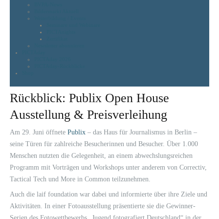
BVPA-News
Bildermarkt Aktuell
Weiterbildung / Events
Seminare und Webinare
PICTAnights
Zertifikat
Newsletter abonnieren
PICTAday
PICTAday 2026
PICTAday-Rückblicke
Shop
Rückblick: Publix Open House
Ausstellung & Preisverleihung
Am 29. Juni öffnete
Publix
– das Haus für Journalismus in Berlin –
seine Türen für zahlreiche Besucherinnen und Besucher. Über 1.000
Menschen nutzten die Gelegenheit, an einem abwechslungsreichen
Programm mit Vorträgen und Workshops unter anderem von Correctiv,
Tactical Tech und More in Common teilzunehmen.
Auch die laif foundation war dabei und informierte über ihre Ziele und
Aktivitäten. In einer Fotoausstellung präsentierte sie die Gewinner-
Serien des Fotowettbewerbs „Jugend fotografiert Deutschland“ in der