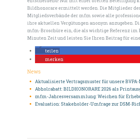
entscheidend! Nur mit einer breiten Beteiligung 
Bildhonorare ermittelt werden. Die Mitglieder des
Mitgliedsverbände der mfm sowie alle professione
ihre aktuellen Vergütungen anonym anzugeben. Die 
mfm-Broschüre ein, die als wichtige Referenz im 
Minuten Zeit und leisten Sie Ihren Beitrag für ei
teilen
merken
News
Aktualisierte Vertragsmuster für unsere BVPA
Abholrabatt: BILDHONORARE 2026 als Printausga
mfm-Jahresversammlung: Weichen für Erhebun
Evaluation: Stakeholder-Umfrage zur DSM-Rich