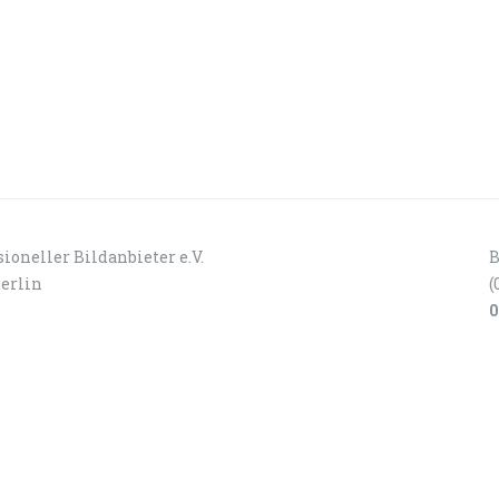
ioneller Bildanbieter e.V.
B
Berlin
(
0