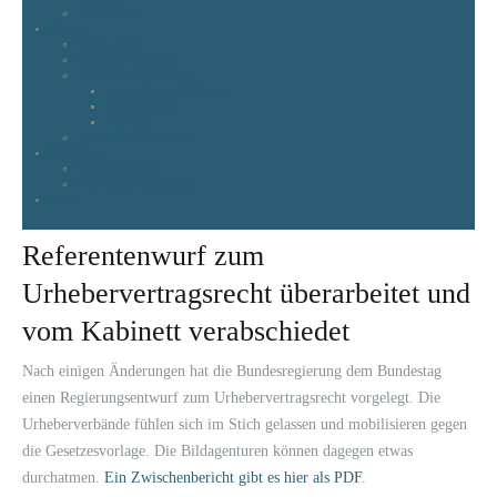
MFM-News
Aktuell
BVPA-News
Bildermarkt Aktuell
Weiterbildung / Events
Seminare und Webinare
PICTAnights
Zertifikat
Newsletter abonnieren
PICTAday
PICTAday 2026
PICTAday-Rückblicke
Shop
Referentenwurf zum
Urhebervertragsrecht überarbeitet und
vom Kabinett verabschiedet
Nach einigen Änderungen hat die Bundesregierung dem Bundestag
einen Regierungs­ent­wurf zum Urhebervertragsrecht vorgelegt. Die
Urheberverbände fühlen sich im Stich gelas­sen und mobilisieren gegen
die Gesetzesvorlage. Die Bildagenturen können dagegen etwas
durchatmen.
Ein Zwischenbericht gibt es hier als PDF
.