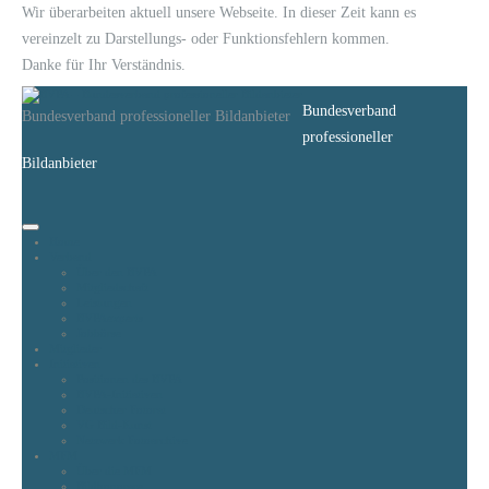
Wir überarbeiten aktuell unsere Webseite. In dieser Zeit kann es
vereinzelt zu Darstellungs- oder Funktionsfehlern kommen.
Danke für Ihr Verständnis.
Bundesverband
Bundesverband professioneller Bildanbieter
professioneller
Bildanbieter
Home
Verband
Über den BVPA
Mitgliedschaft
Leistungen
BVPAexperts
Jobbörse
Mitglieder
Initiativen
Positionen des BVPA
BVPA-Initiativen
Deutscher Fotorat
VG Bild-Kunst
Netzwerk Fotoarchive
MFM
Über die MFM
Bildhonorare