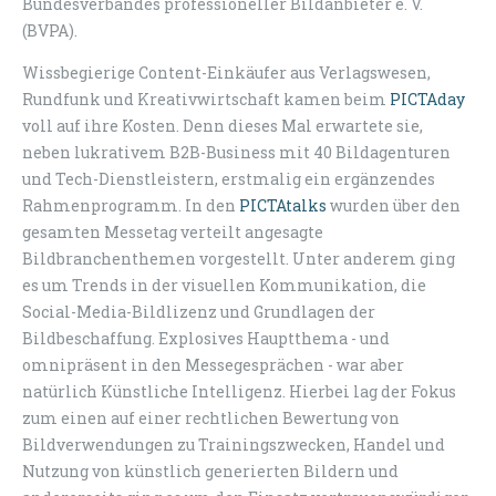
Bundesverbandes professioneller Bildanbieter e. V.
(BVPA).
Wissbegierige Content-Einkäufer aus Verlagswesen,
Rundfunk und Kreativwirtschaft kamen beim
PICTAday
voll auf ihre Kosten. Denn dieses Mal erwartete sie,
neben lukrativem B2B-Business mit 40 Bildagenturen
und Tech-Dienstleistern, erstmalig ein ergänzendes
Rahmenprogramm. In den
PICTAtalks
wurden über den
gesamten Messetag verteilt angesagte
Bildbranchenthemen vorgestellt. Unter anderem ging
es um Trends in der visuellen Kommunikation, die
Social-Media-Bildlizenz und Grundlagen der
Bildbeschaffung. Explosives Hauptthema - und
omnipräsent in den Messegesprächen - war aber
natürlich Künstliche Intelligenz. Hierbei lag der Fokus
zum einen auf einer rechtlichen Bewertung von
Bildverwendungen zu Trainingszwecken, Handel und
Nutzung von künstlich generierten Bildern und