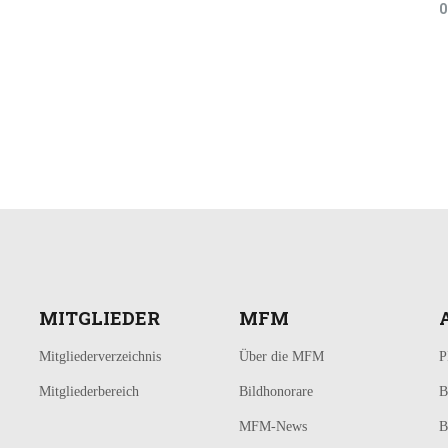
0
MITGLIEDER
MFM
Mitgliederverzeichnis
Über die MFM
P
Mitgliederbereich
Bildhonorare
B
MFM-News
B