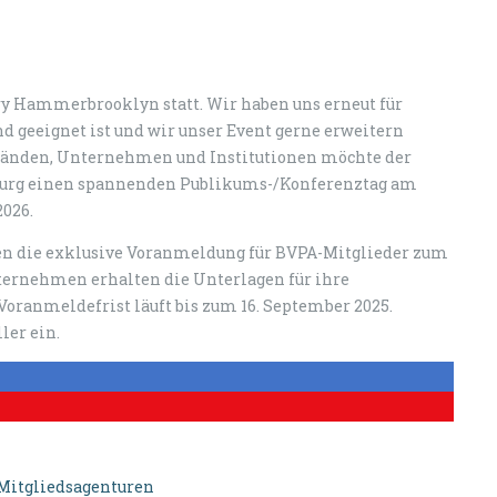
ory Hammerbrooklyn statt. Wir haben uns erneut für
d geeignet ist und wir unser Event gerne erweitern
bänden, Unternehmen und Institutionen möchte der
burg einen spannenden Publikums-/Konferenztag am
2026.
rten die exklusive Voranmeldung für BVPA-Mitglieder zum
ternehmen erhalten die Unterlagen für ihre
oranmeldefrist läuft bis zum 16. September 2025.
ler ein.
-Mitgliedsagenturen