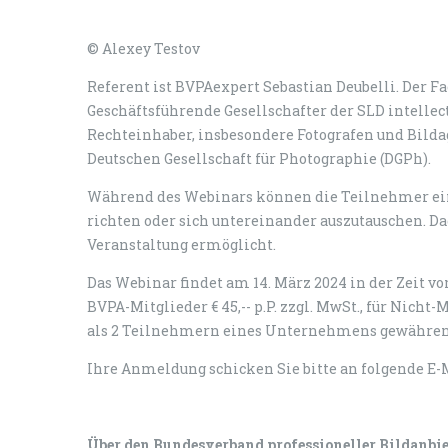
© Alexey Testov
Referent ist BVPAexpert Sebastian Deubelli. Der 
Geschäftsführende Gesellschafter der SLD intelle
Rechteinhaber, insbesondere Fotografen und Bildag
Deutschen Gesellschaft für Photographie (DGPh).
Während des Webinars können die Teilnehmer ein
richten oder sich untereinander auszutauschen. Da
Veranstaltung ermöglicht.
Das Webinar findet am 14. März 2024 in der Zeit von 1
BVPA-Mitglieder € 45,-- p.P. zzgl. MwSt., für Nicht
als 2 Teilnehmern eines Unternehmens gewähren 
Ihre Anmeldung schicken Sie bitte an folgende E-M
Über den Bundesverband professioneller Bildanbi