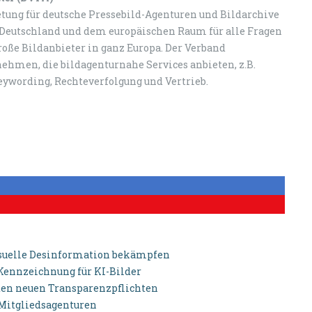
etung für deutsche Pressebild-Agenturen und Bildarchive
n Deutschland und dem europäischen Raum für alle Fragen
roße Bildanbieter in ganz Europa. Der Verband
ehmen, die bildagenturnahe Services anbieten, z.B.
eywording, Rechteverfolgung und Vertrieb.
isuelle Desinformation bekämpfen
 Kennzeichnung für KI-Bilder
u den neuen Transparenzpflichten
-Mitgliedsagenturen