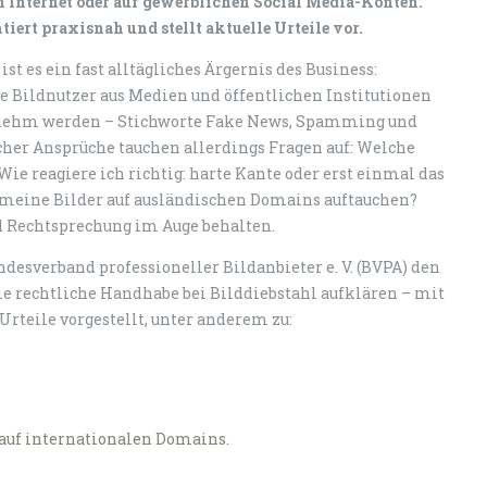
 Internet oder auf gewerblichen Social Media-Konten.
ert praxisnah und stellt aktuelle Urteile vor.
st es ein fast alltägliches Ärgernis des Business:
le Bildnutzer aus Medien und öffentlichen Institutionen
enehm werden – Stichworte Fake News, Spamming und
cher Ansprüche tauchen allerdings Fragen auf: Welche
ie reagiere ich richtig: harte Kante oder erst einmal das
meine Bilder auf ausländischen Domains auftauchen?
 Rechtsprechung im Auge behalten.
esverband professioneller Bildanbieter e. V. (BVPA) den
ie rechtliche Handhabe bei Bilddiebstahl aufklären – mit
Urteile vorgestellt, unter anderem zu:
auf internationalen Domains.