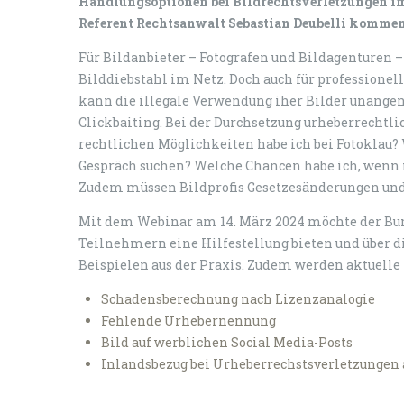
Handlungsoptionen bei Bildrechtsverletzungen im
Referent Rechtsanwalt Sebastian Deubelli kommenti
Für Bildanbieter – Fotografen und Bildagenturen – i
Bilddiebstahl im Netz. Doch auch für professionel
kann die illegale Verwendung iher Bilder unang
Clickbaiting. Bei der Durchsetzung urheberrechtli
rechtlichen Möglichkeiten habe ich bei Fotoklau? W
Gespräch suchen? Welche Chancen habe ich, wenn 
Zudem müssen Bildprofis Gesetzesänderungen und
Mit dem Webinar am 14. März 2024 möchte der Bund
Teilnehmern eine Hilfestellung bieten und über d
Beispielen aus der Praxis. Zudem werden aktuelle 
Schadensberechnung nach Lizenzanalogie
Fehlende Urhebernennung
Bild auf werblichen Social Media-Posts
Inlandsbezug bei Urheberrechstsverletzungen 