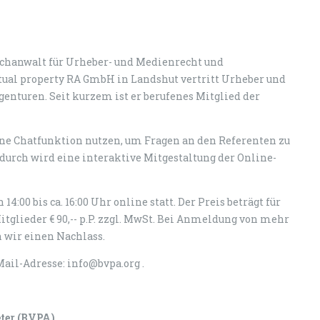
Fachanwalt für Urheber- und Medienrecht und
ctual property RA GmbH in Landshut vertritt Urheber und
enturen. Seit kurzem ist er berufenes Mitglied der
e Chatfunktion nutzen, um Fragen an den Referenten zu
durch wird eine interaktive Mitgestaltung der Online-
4:00 bis ca. 16:00 Uhr online statt. Der Preis beträgt für
-Mitglieder € 90,-- p.P. zzgl. MwSt. Bei Anmeldung von mehr
wir einen Nachlass.
ail-Adresse: info@bvpa.org .
eter (BVPA)