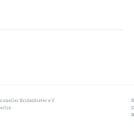
ioneller Bildanbieter e.V.
B
Berlin
(
0