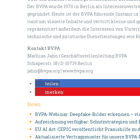
Der BVPA wurde 1970 in Berlin als Interessenvertr
gegründet. Heute ist der BVPA führende Instanz i
rund um visuelle Inhalte und vertritt kleine und g
repräsentiert außerdem die Interessen von Untern
technische und juristische Dienstleistungen wie K
Kontakt BVPA
Mathias Jahn | Geschäftsstellenleitung BVPA
Schaperstr. 18 | D-10719 Berlin
jahn@bvpa.org | www.bvpa.org
teilen
merken
News
BVPA-Webinar: Deepfake-Bilder erkennen – v
Aufzeichnung verfügbar: Schutzstrategien und
EU AI Act: CEPIC veröffentlicht Praxishilfe z
Aktualisierte Vertragsmuster für unsere BVPA