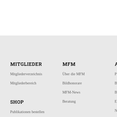
MITGLIEDER
MFM
Mitgliederverzeichnis
Über die MFM
P
Mitgliederbereich
Bildhonorare
B
MFM-News
B
SHOP
Beratung
E
N
Publikationen bestellen