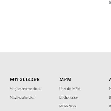
0
MITGLIEDER
MFM
Mitgliederverzeichnis
Über die MFM
P
Mitgliederbereich
Bildhonorare
B
MFM-News
B