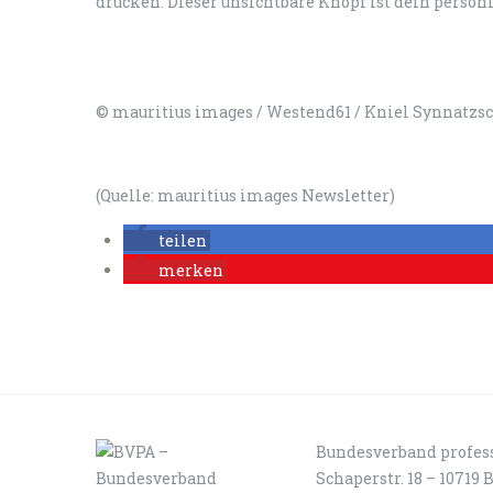
drücken. Dieser unsichtbare Knopf ist dein persön
© mauritius images / Westend61 / Kniel Synnatzs
(Quelle: mauritius images Newsletter)
teilen
merken
Bundesverband profess
Schaperstr. 18 – 10719 