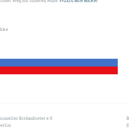
licher Weg zur inneren Ruhe.
>>ZEIG MIR MEHR!
chke
ioneller Bildanbieter e.V.
B
Berlin
(