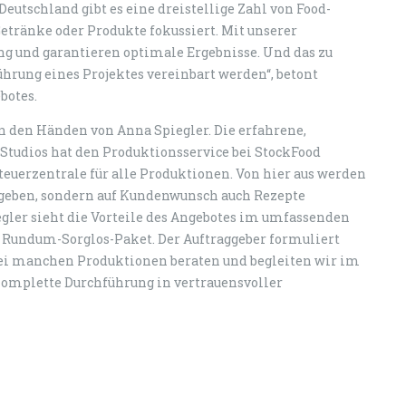
eutschland gibt es eine dreistellige Zahl von Food-
Getränke oder Produkte fokussiert. Mit unserer
ng und garantieren optimale Ergebnisse. Und das zu
ührung eines Projektes vereinbart werden“, betont
botes.
in den Händen von Anna Spiegler. Die erfahrene,
tudios hat den Produktionsservice bei StockFood
teuerzentrale für alle Produktionen. Von hier aus werden
gegeben, sondern auf Kundenwunsch auch Rezepte
egler sieht die Vorteile des Angebotes im umfassenden
s Rundum-Sorglos-Paket. Der Auftraggeber formuliert
Bei manchen Produktionen beraten und begleiten wir im
omplette Durchführung in vertrauensvoller