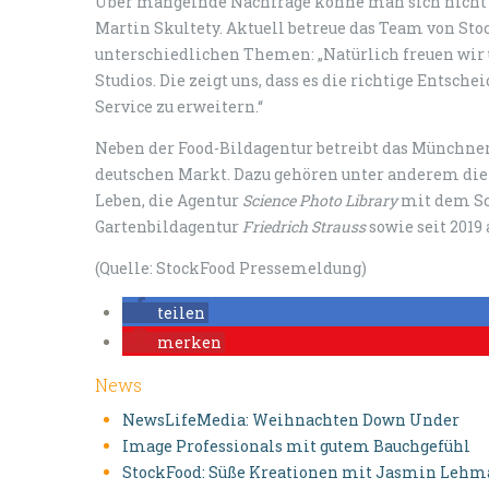
Über mangelnde Nachfrage könne man sich nicht b
Martin Skultety. Aktuell betreue das Team von St
unterschiedlichen Themen: „Natürlich freuen wir 
Studios. Die zeigt uns, dass es die richtige Entsc
Service zu erweitern.“
Neben der Food-Bildagentur betreibt das Münchn
deutschen Markt. Dazu gehören unter anderem di
Leben, die Agentur
Science Photo Library
mit dem Sc
Gartenbildagentur
Friedrich Strauss
sowie seit 2019
(Quelle: StockFood Pressemeldung)
teilen
merken
News
NewsLifeMedia: Weihnachten Down Under
Image Professionals mit gutem Bauchgefühl
StockFood: Süße Kreationen mit Jasmin Leh