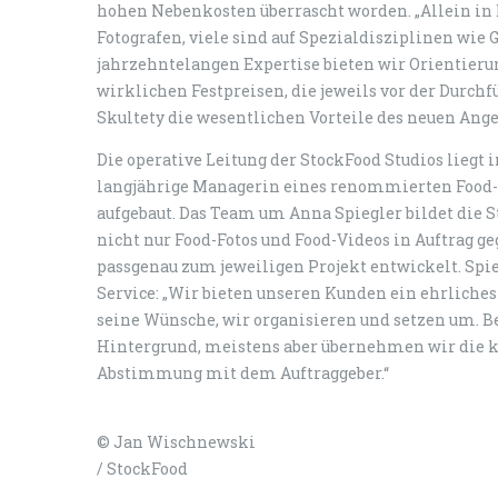
hohen Nebenkosten überrascht worden. „Allein in D
Fotografen, viele sind auf Spezialdisziplinen wie 
jahrzehntelangen Expertise bieten wir Orientieru
wirklichen Festpreisen, die jeweils vor der Durchf
Skultety die wesentlichen Vorteile des neuen Ange
Die operative Leitung der StockFood Studios liegt 
langjährige Managerin eines renommierten Food-S
aufgebaut. Das Team um Anna Spiegler bildet die S
nicht nur Food-Fotos und Food-Videos in Auftrag 
passgenau zum jeweiligen Projekt entwickelt. Spi
Service: „Wir bieten unseren Kunden ein ehrliche
seine Wünsche, wir organisieren und setzen um. 
Hintergrund, meistens aber übernehmen wir die k
Abstimmung mit dem Auftraggeber.“
© Jan Wischnewski
/ StockFood