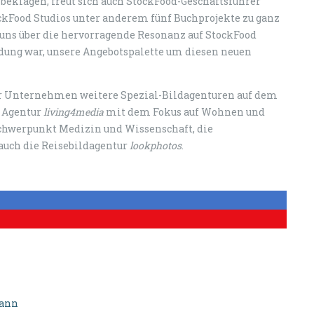
eklagen, freut sich auch StockFood-Geschäftsführer
ockFood Studios unter anderem fünf Buchprojekte zu ganz
uns über die hervorragende Resonanz auf StockFood
heidung war, unsere Angebotspalette um diesen neuen
er Unternehmen weitere Spezial-Bildagenturen auf dem
e Agentur
living4media
mit dem Fokus auf Wohnen und
hwerpunkt Medizin und Wissenschaft, die
 auch die Reisebildagentur
lookphotos
.
mann