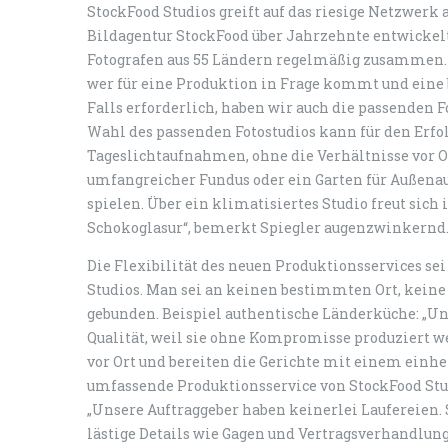
StockFood Studios greift auf das riesige Netzwerk 
Bildagentur StockFood über Jahrzehnte entwickelt 
Fotografen aus 55 Ländern regelmäßig zusammen. 
wer für eine Produktion in Frage kommt und ein
Falls erforderlich, haben wir auch die passenden 
Wahl des passenden Fotostudios kann für den Erfo
Tageslichtaufnahmen, ohne die Verhältnisse vor Or
umfangreicher Fundus oder ein Garten für Außenau
spielen. Über ein klimatisiertes Studio freut sic
Schokoglasur“, bemerkt Spiegler augenzwinkernd
Die Flexibilität des neuen Produktionsservices se
Studios. Man sei an keinen bestimmten Ort, kein
gebunden. Beispiel authentische Länderküche: „Un
Qualität, weil sie ohne Kompromisse produziert we
vor Ort und bereiten die Gerichte mit einem einhe
umfassende Produktionsservice von StockFood Stud
„Unsere Auftraggeber haben keinerlei Laufereien.
lästige Details wie Gagen und Vertragsverhandl