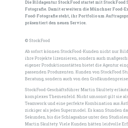
Die Bildagentur StockFood startet mit StockFood 
Fotografie. Damit erweitern die Münchner Food-Ex
Food-Fotografie steht, ihr Portfolio um Auftrags
präsentiert den neuen Service.
© StockFood
Ab sofort können StockFood-Kunden nicht nur Bilde
ihre Projekte lizensieren, sondern auch maßgeschn
eigener Produktionsstätten bietet die Agentur ein
passenden Produzenten. Kunden von StockFood Stud
Beratung, sondern auch von den Großkundenpreis
StockFood-Geschäftsführer Martin Skultety erläuter
komplexes Themenfeld. Nicht umsonst gilt sie als 
Teamwork und eine perfekte Kombination aus Ästh
zickiger als jedes Supermodel. Es kann Stunden dau
Sekunden, bis die Schlagsahne unter den Studioleu
Martin Skultety. Viele Kunden hätten leidvolle 