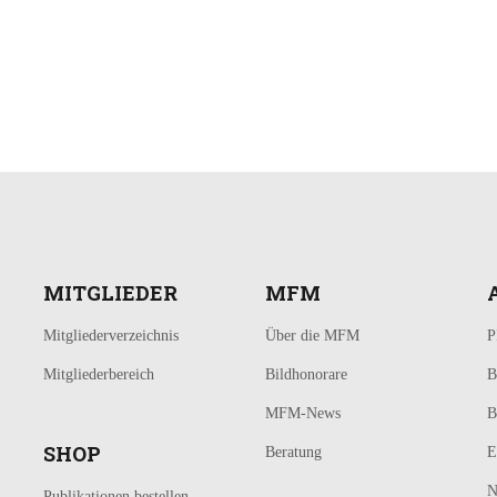
MITGLIEDER
MFM
Mitgliederverzeichnis
Über die MFM
P
Mitgliederbereich
Bildhonorare
B
MFM-News
B
SHOP
Beratung
E
N
Publikationen bestellen