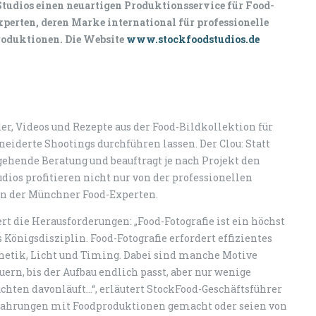
Studios einen neuartigen Produktionsservice für Food-
perten, deren Marke international für professionelle
produktionen. Die Website
www.stockfoodstudios.de
r, Videos und Rezepte aus der Food-Bildkollektion für
eiderte Shootings durchführen lassen. Der Clou: Statt
gehende Beratung und beauftragt je nach Projekt den
ios profitieren nicht nur von der professionellen
en der Münchner Food-Experten.
t die Herausforderungen: „Food-Fotografie ist ein höchst
Königsdisziplin. Food-Fotografie erfordert effizientes
etik, Licht und Timing. Dabei sind manche Motive
ern, bis der Aufbau endlich passt, aber nur wenige
chten davonläuft…“, erläutert StockFood-Geschäftsführer
Erfahrungen mit Foodproduktionen gemacht oder seien von