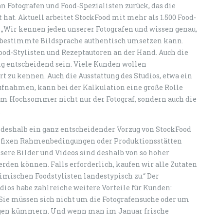
an Fotografen und Food-Spezialisten zurück, das die
hat. Aktuell arbeitet StockFood mit mehr als 1.500 Food-
„Wir kennen jeden unserer Fotografen und wissen genau,
e bestimmte Bildsprache authentisch umsetzen kann.
Food-Stylisten und Rezeptautoren an der Hand. Auch die
lg entscheidend sein. Viele Kunden wollen
t zu kennen. Auch die Ausstattung des Studios, etwa ein
fnahmen, kann bei der Kalkulation eine große Rolle
h im Hochsommer nicht nur der Fotograf, sondern auch die
.
i deshalb ein ganz entscheidender Vorzug von StockFood
e fixen Rahmenbedingungen oder Produktionsstätten
sere Bilder und Videos sind deshalb von so hoher
rden können. Falls erforderlich, kaufen wir alle Zutaten
imischen Foodstylisten landestypisch zu.“ Der
ios habe zahlreiche weitere Vorteile für Kunden:
 Sie müssen sich nicht um die Fotografensuche oder um
ungen kümmern. Und wenn man im Januar frische