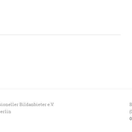
ioneller Bildanbieter e.V.
B
Berlin
(
0