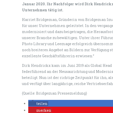
Januar 2020. Ihr Nachfolger wird Dirk Hendrickx,
Unternehmen tätig ist.
Harriet Bridgeman, Gründerin von Bridgeman Image
für unser Unternehmen geleitstet. In den vergange
modernisiert und dazu beigetragen, die Herausfor
unserer Branche zu bewältigen. Unter ihrer Führu
Photo Library und Leemage erfolgreich übernomme
noch breiteres Angebot an Bildern zur Verfügung ste
exzellente Geschäftsführerin erwiesen.“
Dirk Hendrickx kam im Juni 2019 als Global Head
federführend an der Neusaurichtung und Moderni
beteiligt. Nun ist der richtige Zeitpunkt für ihn,
und verfügt über langjährige, reiche Vertriebserfa
(Quelle: Bridgeman Pressemeldung)
teilen
merken