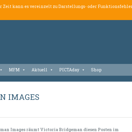
er Zeit kann es vereinzelt zu Darstellungs- oder Funktionsfeh
MFM
Aktuell
PICTAday
Shop
AN IMAGES
geman Images räumt Victoria Bridgeman diesen Posten im