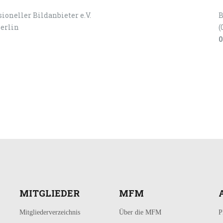
ioneller Bildanbieter e.V.
B
Berlin
(
0
MITGLIEDER
MFM
Mitgliederverzeichnis
Über die MFM
P