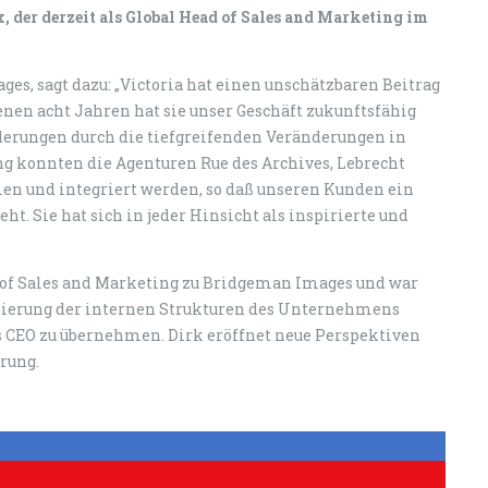
 der derzeit als Global Head of Sales and Marketing im
s, sagt dazu: „Victoria hat einen unschätzbaren Beitrag
nen acht Jahren hat sie unser Geschäft zukunftsfähig
derungen durch die tiefgreifenden Veränderungen in
ng konnten die Agenturen Rue des Archives, Lebrecht
n und integriert werden, so daß unseren Kunden ein
ht. Sie hat sich in jeder Hinsicht als inspirierte und
 of Sales and Marketing zu Bridgeman Images und war
sierung der internen Strukturen des Unternehmens
 als CEO zu übernehmen. Dirk eröffnet neue Perspektiven
hrung.