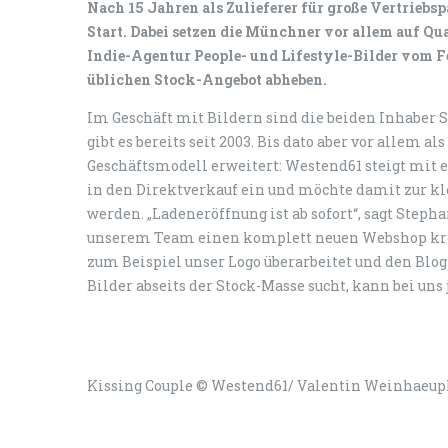
Nach 15 Jahren als Zulieferer für große Vertriebs
Start. Dabei setzen die Münchner vor allem auf Qual
Indie-Agentur People- und Lifestyle-Bilder vom Fe
üblichen Stock-Angebot abheben.
Im Geschäft mit Bildern sind die beiden Inhaber S
gibt es bereits seit 2003. Bis dato aber vor allem a
Geschäftsmodell erweitert: Westend61 steigt mit
in den Direktverkauf ein und möchte damit zur kl
werden. „Ladeneröffnung ist ab sofort“, sagt Step
unserem Team einen komplett neuen Webshop krei
zum Beispiel unser Logo überarbeitet und den Blog
Bilder abseits der Stock-Masse sucht, kann bei uns
Kissing Couple © Westend61/ Valentin Weinhaeup