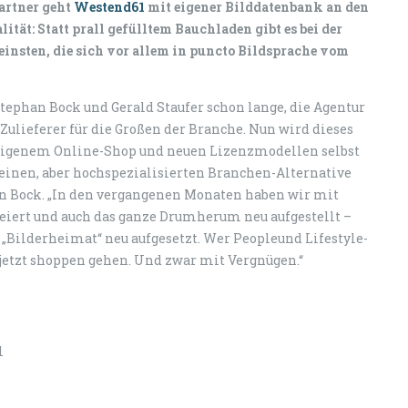
partner geht
Westend61
mit eigener Bilddatenbank an den
ität: Statt prall gefülltem Bauchladen gibt es bei der
insten, die sich vor allem in puncto Bildsprache vom
tephan Bock und Gerald Staufer schon lange, die Agentur
ls Zulieferer für die Großen der Branche. Nun wird dieses
 eigenem Online-Shop und neuen Lizenzmodellen selbst
einen, aber hochspezialisierten Branchen-Alternative
han Bock. „In den vergangenen Monaten haben wir mit
ert und auch das ganze Drumherum neu aufgestellt –
 „Bilderheimat“ neu aufgesetzt. Wer Peopleund Lifestyle-
 jetzt shoppen gehen. Und zwar mit Vergnügen.“
l