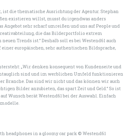
 ist die thematische Ausrichtung der Agentur. Stephan
ßen existieren willst, musst du irgendwas anders
as Angebot sehr scharf umreißen und uns auf People und
Kreativabteilung, die das Bilderportfolio extrem
 neuen Trends ist.“ Deshalb soll es bei Westend61 auch
f einer europäischen, sehr authentischen Bildsprache,
hintersteht: „Wir denken konsequent von Kundenseite und
tauglich sind und im werblichen Umfeld funktionieren
er Branche. Das sind wir nicht und das können wir auch
htigen Bilder anzubieten, das spart Zeit und Geld.“ So ist
 auf Wunsch berät Westend61 bei der Auswahl. Einfach
modelle.
ith headphones in a gloomy car park © Westend61