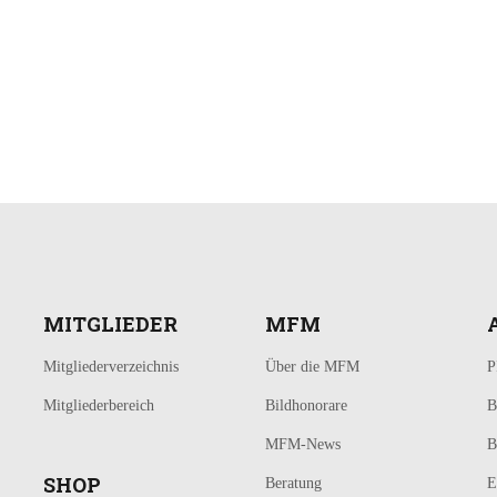
MITGLIEDER
MFM
Mitgliederverzeichnis
Über die MFM
P
Mitgliederbereich
Bildhonorare
B
MFM-News
B
SHOP
Beratung
E