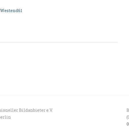
n Westend61
ioneller Bildanbieter e.V.
B
Berlin
(
0