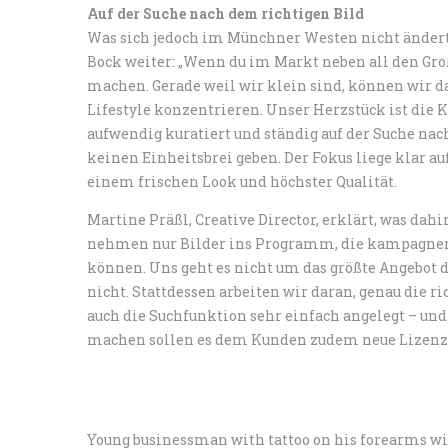
Auf der Suche nach dem richtigen Bild
Was sich jedoch im Münchner Westen nicht ändert,
Bock weiter: „Wenn du im Markt neben all den Gro
machen. Gerade weil wir klein sind, können wir d
Lifestyle konzentrieren. Unser Herzstück ist die 
aufwendig kuratiert und ständig auf der Suche nach
keinen Einheitsbrei geben. Der Fokus liege klar au
einem frischen Look und höchster Qualität.
Martine Präßl, Creative Director, erklärt, was da
nehmen nur Bilder ins Programm, die kampagnen
können. Uns geht es nicht um das größte Angebot d
nicht. Stattdessen arbeiten wir daran, genau die ric
auch die Suchfunktion sehr einfach angelegt – und
machen sollen es dem Kunden zudem neue Lizenz
Young businessman with tattoo on his forearms w