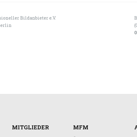
ioneller Bildanbieter e.V.
B
Berlin
(
0
MITGLIEDER
MFM