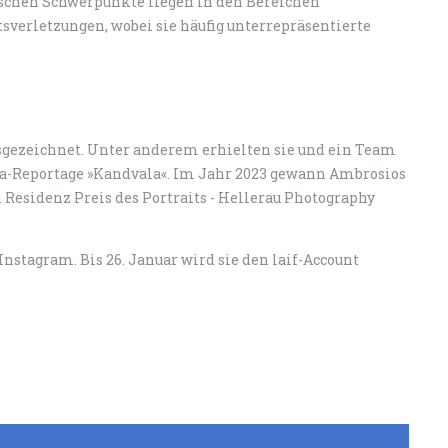
stischen Schwerpunkte liegen in den Bereichen
verletzungen, wobei sie häufig unterrepräsentierte
sgezeichnet. Unter anderem erhielten sie und ein Team
a-Reportage »Kandvala«. Im Jahr 2023 gewann Ambrosios
 Residenz Preis des Portraits - Hellerau Photography
 Instagram. Bis 26. Januar wird sie den laif-Account