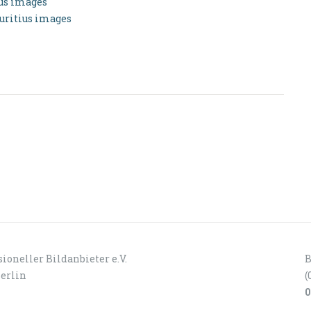
ius images
uritius images
ioneller Bildanbieter e.V.
B
Berlin
(
0