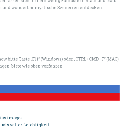
ei lassen sich mit ein wenig Fantasie in Stadt und Natur
n und wunderbar mystische Szenerien entdecken.
ow bitte Taste „F11“ (Windows) oder „CTRL+CMD+F“ (MAC).
gen, bitte wie oben verfahren.
tius images
als voller Leichtigkeit