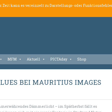
er Zeit kann es vereinzelt zu Darstellungs- oder Funktionsfeh
MFM
Aktuell
PICTAday
Shop
UES BEI MAURITIUS IMAGES
merwährendes Dämmerlicht – im Spätherbst fällt es