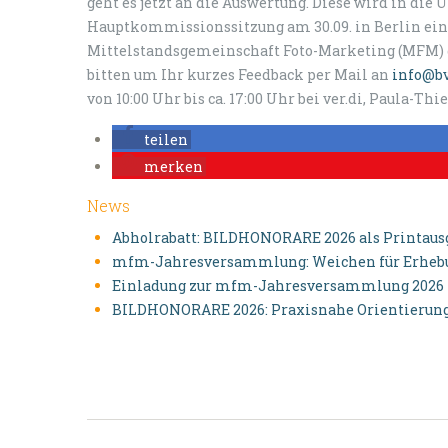
geht es jetzt an die Auswertung. Diese wird in di
Hauptkommissionssitzung am 30.09. in Berlin ein
Mittelstandsgemeinschaft Foto-Marketing (MFM)
bitten um Ihr kurzes Feedback per Mail an
info@bv
von 10:00 Uhr bis ca. 17:00 Uhr bei ver.di, Paula-Thie
teilen
merken
News
Abholrabatt: BILDHONORARE 2026 als Printausga
mfm-Jahresversammlung: Weichen für Erhebun
Einladung zur mfm-Jahresversammlung 2026
BILDHONORARE 2026: Praxisnahe Orientierung 