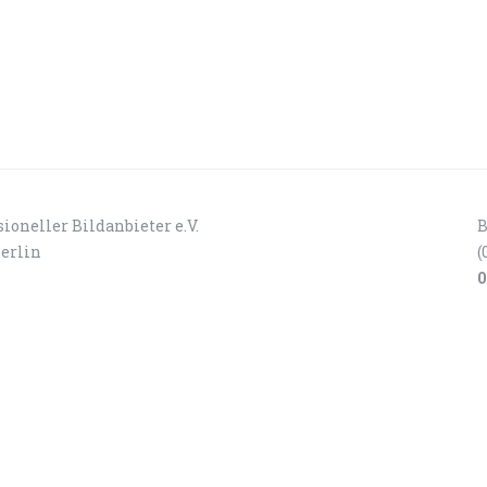
ioneller Bildanbieter e.V.
B
Berlin
(
0