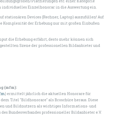
 Abbildungsgrößen/Platzierungen etc. einer Kategorie
 individuelles Einzelhonorar in die Auswertung ein.
 stationären Devices (Rechner, Laptop) auszufüllen! Auf
ie Komplexität der Erhebung nur mit großen Einbußen
nput die Erhebung erfährt, desto mehr können sich
gestellten Szene der professionellen Bildanbieter und
ng (mfm):
fm
) ermittelt jährlich die aktuellen Honorare für
 dem Titel "Bildhonorare" als Broschüre heraus. Diese
ten und Bildnutzern als wichtiges Informations- und
 des Bundesverbandes professioneller Bildanbieter e.V.