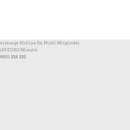
eratungs-Hotline für Nicht-Mitglieder
0,69 EURO/Minute)
9001 324 333