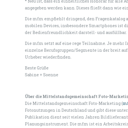
* Neu ist, dass ein einheitliches Honorar für alle
angegeben werden kann. Dieses fließt dann wie ein
Die mfm empfiehlt dringend, den Fragenkatalog auf
mobilen Devices, insbesondere Smartphones ist d
der Bedienfreundlichkeit darstell- und ausfüllbar.
Die mfm setzt auf eine rege Teilnahme. Je mehr I
einzelne Berufsgruppen/Segmente in der breit auf
Urheber wiederfinden.
Beste Grüße
Sabine + Soenne
Über die Mittelstandsgemeinschaft Foto-Marketi
Die Mittelstandsgemeinschaft Foto-Marketing (
m
Fotonutzungen in Deutschland und gibt diese unter
Publikation dient seit vielen Jahren Bildlieferan
Planungsinstrument. Die mfm ist ein Arbeitskreis