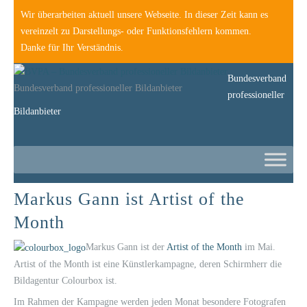
Wir überarbeiten aktuell unsere Webseite. In dieser Zeit kann es
vereinzelt zu Darstellungs- oder Funktionsfehlern kommen.
Danke für Ihr Verständnis.
Bundesverband
Bundesverband professioneller Bildanbieter
professioneller
Bildanbieter
Markus Gann ist Artist of the
Month
Markus Gann ist der
Artist of the Month
im Mai.
Artist of the Month ist eine Künstlerkampagne, deren Schirmherr die
Bildagentur Colourbox ist.
Im Rahmen der Kampagne werden jeden Monat besondere Fotografen