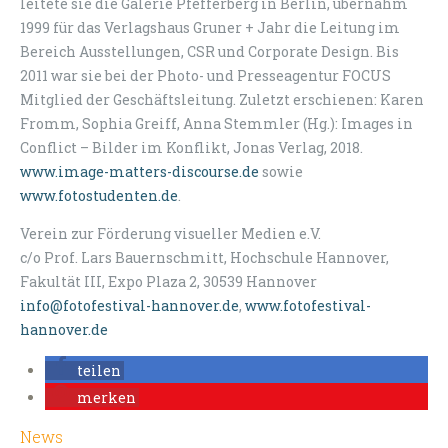
leitete sie die Galerie Pfefferberg in Berlin, übernahm
1999 für das Verlagshaus Gruner + Jahr die Leitung im
Bereich Ausstellungen, CSR und Corporate Design. Bis
2011 war sie bei der Photo- und Presseagentur FOCUS
Mitglied der Geschäftsleitung. Zuletzt erschienen: Karen
Fromm, Sophia Greiff, Anna Stemmler (Hg.): Images in
Conflict – Bilder im Konflikt, Jonas Verlag, 2018.
www.image-matters-discourse.de
sowie
www.fotostudenten.de
.
Verein zur Förderung visueller Medien e.V.
c/o Prof. Lars Bauernschmitt, Hochschule Hannover,
Fakultät III, Expo Plaza 2, 30539 Hannover
info@fotofestival-hannover.de
,
www.fotofestival-
hannover.de
teilen
merken
News