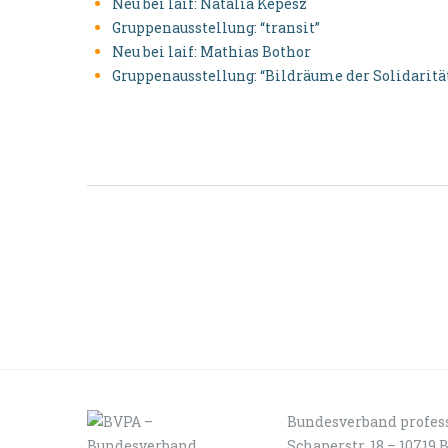
Neu bei laif: Natalia Kepesz
Gruppenausstellung: “transit”
Neu bei laif: Mathias Bothor
Gruppenausstellung: “Bildräume der Solidaritä
Bundesverband profess
Schaperstr. 18 – 10719 