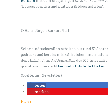
Burkard
mit dem diesjährigen
Dr
.
Erich-Salomon-P
"herausragenden und mutigen Bildjournalisten".
© Hans-Jürgen Burkard/laif
Seine eindrucksvollen Arbeiten aus rund 50 Jahr
gedruckt und bereits mit zahlreichen internation
dem
Infinity Award of Journalism
des ICP Internatio
gratulieren herzlich!
Für mehr Info bitte klicken.
(Quelle: laif Newsletter)
teilen
merken
News