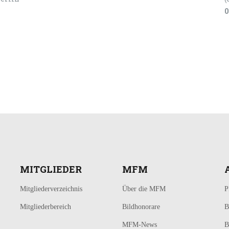
0
MITGLIEDER
MFM
Mitgliederverzeichnis
Über die MFM
P
Mitgliederbereich
Bildhonorare
B
MFM-News
B