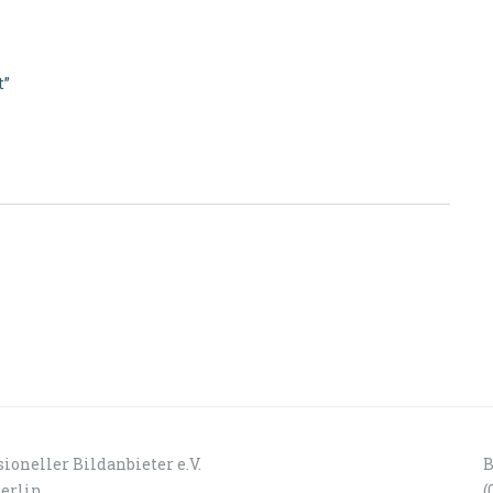
t”
ioneller Bildanbieter e.V.
B
Berlin
(