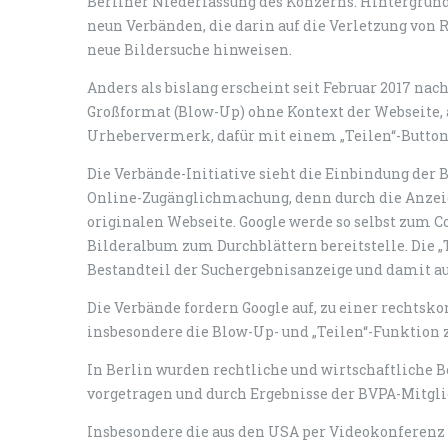
Berliner Niederlassung des Konzerns. Hintergrund 
neun Verbänden, die darin auf die Verletzung von
neue Bildersuche hinweisen.
Anders als bislang erscheint seit Februar 2017 na
Großformat (Blow-Up) ohne Kontext der Webseite,
Urhebervermerk, dafür mit einem „Teilen“-Button 
Die Verbände-Initiative sieht die Einbindung der B
Online-Zugänglichmachung, denn durch die Anzeige
originalen Webseite. Google werde so selbst zum C
Bilderalbum zum Durchblättern bereitstelle. Die „
Bestandteil der Suchergebnisanzeige und damit au
Die Verbände fordern Google auf, zu einer recht
insbesondere die Blow-Up- und „Teilen“-Funktion 
In Berlin wurden rechtliche und wirtschaftliche
vorgetragen und durch Ergebnisse der BVPA-Mitgl
Insbesondere die aus den USA per Videokonferenz 