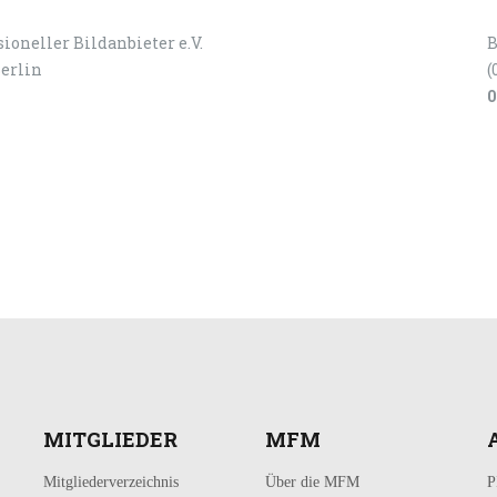
ioneller Bildanbieter e.V.
B
Berlin
(
0
MITGLIEDER
MFM
Mitgliederverzeichnis
Über die MFM
P