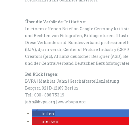
Über die Verbände-Initiative:
In einem offenen Brief an Google Germany kritisi
und Rechten von Fotografen, Bildagenturen, Illustr
Diese Verbände sind: Bundesverband professionell
(DJV), dju in ver.di, Center of Picture Industry (CE
Creators (pic), Allianz deutscher Designer (AGD), B
und der Centralverband Deutscher Berufsfotograf
Bei Rückfragen:
BVPA | Mathias Jahn | Geschäftsstellenleitung
Bergstr. 92 | D-12169 Berlin
Tel.: 030 - 886 753 19
jahn@bvpa.org | www.bvpa.org
teilen
merken