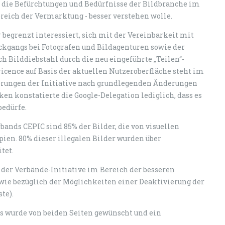
n die Befürchtungen und Bedürfnisse der Bildbranche im
eich der Vermarktung - besser verstehen wolle.
 begrenzt interessiert, sich mit der Vereinbarkeit mit
kgangs bei Fotografen und Bildagenturen sowie der
 Bilddiebstahl durch die neu eingeführte „Teilen“-
icence auf Basis der aktuellen Nutzeroberfläche steht im
erungen der Initiative nach grundlegenden Änderungen
en konstatierte die Google-Delegation lediglich, dass es
bedürfe.
ands CEPIC sind 85% der Bilder, die von visuellen
en. 80% dieser illegalen Bilder wurden über
tet.
der Verbände-Initiative im Bereich der besseren
owie bezüglich der Möglichkeiten einer Deaktivierung der
te).
es wurde von beiden Seiten gewünscht und ein