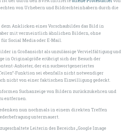
ist der durch den BVPA initiierte
offene Protestbrief
von
 Rechten von Urhebern und Bildrechteinhabern durch die
ch dem Anklicken eines Vorschaubildes das Bild in
 aber mit vermeintlich ähnlichen Bildern, ohne
für Social Media oder E-Mail.
ilder in Großansicht als unzulässige Vervielfältigung und
 in Originalgröße erübrigt sich der Besuch der
ontent-Anbieter, der ein suchwortgeneriertes
Teilen“-Funktion sei ebenfalls nicht notwendiger
ch nicht von einer faktischen Einwilligung gedeckt.
skonformen Suchanzeige von Bildern zurückzukehren und
zu entfernen.
 Bedenken nun nochmals in einem direkten Treffen
iederbefragung untermauert.
zugeschaltete Leiterin des Bereichs „Google Image