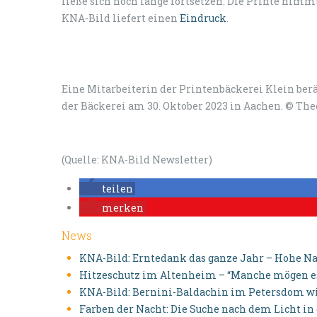
ließe sich noch lange fortsetzen. Die Printe nimm
KNA-Bild liefert einen
Eindruck
.
Eine Mitarbeiterin der Printenbäckerei Klein be
der Bäckerei am 30. Oktober 2023 in Aachen. © Th
(Quelle: KNA-Bild Newsletter)
teilen
merken
News
KNA-Bild: Erntedank das ganze Jahr – Hohe N
Hitzeschutz im Altenheim – “Manche mögen 
KNA-Bild: Bernini-Baldachin im Petersdom wi
Farben der Nacht: Die Suche nach dem Licht i