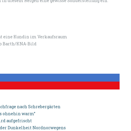
t in diesem Reigen eine gewisse Sonderstellung ein.
rät eine Kundin im Verkaufsraum
eo Barth/KNA-Bild
achfrage nach Schrebergärten
es ohnehin warm”
rd aufgefrischt
n der Dunkelheit Nordnorwegens