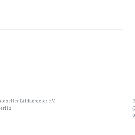
ioneller Bildanbieter e.V.
B
Berlin
(
0