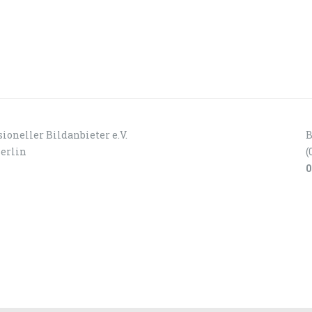
ioneller Bildanbieter e.V.
B
Berlin
(
0