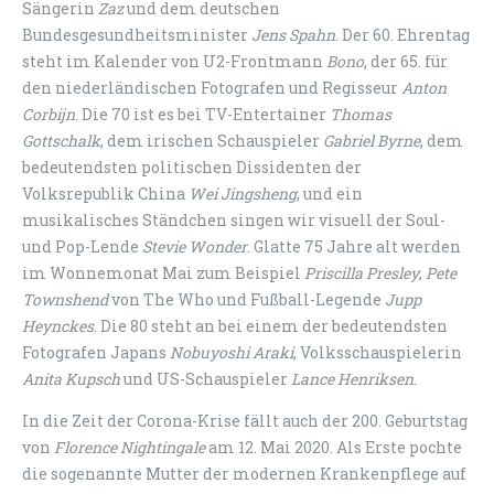
Sängerin
Zaz
und dem deutschen
Bundesgesundheitsminister
Jens Spahn
. Der 60. Ehrentag
steht im Kalender von U2-Frontmann
Bono
, der 65. für
den niederländischen Fotografen und Regisseur
Anton
Corbijn
. Die 70 ist es bei TV-Entertainer
Thomas
Gottschalk
, dem irischen Schauspieler
Gabriel Byrne
, dem
bedeutendsten politischen Dissidenten der
Volksrepublik China
Wei Jingsheng
, und ein
musikalisches Ständchen singen wir visuell der Soul-
und Pop-Lende
Stevie Wonder
. Glatte 75 Jahre alt werden
im Wonnemonat Mai zum Beispiel
Priscilla Presley
,
Pete
Townshend
von The Who und Fußball-Legende
Jupp
Heynckes
. Die 80 steht an bei einem der bedeutendsten
Fotografen Japans
Nobuyoshi Araki
, Volksschauspielerin
Anita Kupsch
und US-Schauspieler
Lance Henriksen
.
In die Zeit der Corona-Krise fällt auch der 200. Geburtstag
von
Florence Nightingale
am 12. Mai 2020. Als Erste pochte
die sogenannte Mutter der modernen Krankenpflege auf