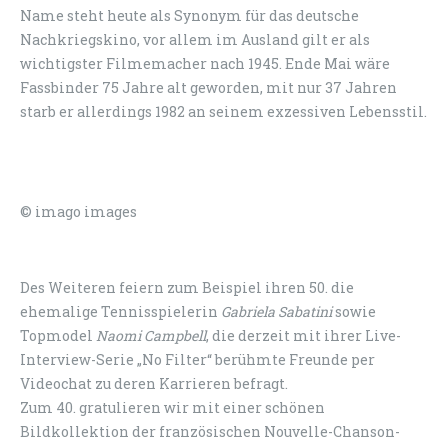
Name steht heute als Synonym für das deutsche
Nachkriegskino, vor allem im Ausland gilt er als
wichtigster Filmemacher nach 1945. Ende Mai wäre
Fassbinder 75 Jahre alt geworden, mit nur 37 Jahren
starb er allerdings 1982 an seinem exzessiven Lebensstil.
© imago images
Des Weiteren feiern zum Beispiel ihren 50. die
ehemalige Tennisspielerin
Gabriela Sabatini
sowie
Topmodel
Naomi Campbell
, die derzeit mit ihrer Live-
Interview-Serie „No Filter“ berühmte Freunde per
Videochat zu deren Karrieren befragt.
Zum 40. gratulieren wir mit einer schönen
Bildkollektion der französischen Nouvelle-Chanson-