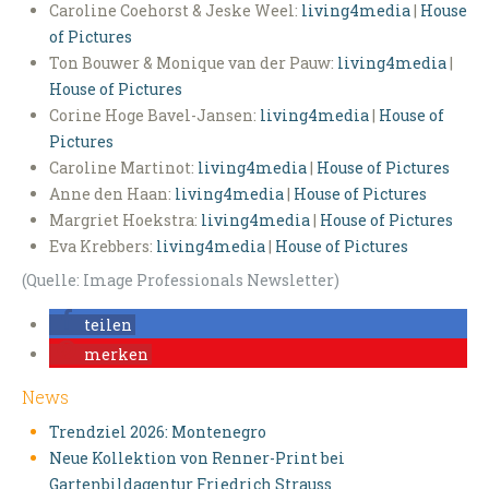
Caroline Coehorst & Jeske Weel:
living4media
|
House
of Pictures
Ton Bouwer & Monique van der Pauw:
living4media
|
House of Pictures
Corine Hoge Bavel-Jansen:
living4media
|
House of
Pictures
Caroline Martinot:
living4media
|
House of Pictures
Anne den Haan:
living4media
|
House of Pictures
Margriet Hoekstra:
living4media
|
House of Pictures
Eva Krebbers:
living4media
|
House of Pictures
(Quelle: Image Professionals Newsletter)
teilen
merken
News
Trendziel 2026: Montenegro
Neue Kollektion von Renner-Print bei
Gartenbildagentur Friedrich Strauss