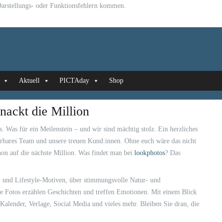
u Darstellungs- oder Funktionsfehlern kommen.
Aktuell
PICTAday
Shop
nackt die Million
. Was für ein Meilenstein – und wir sind mächtig stolz. Ein herzliches
rbares Team und unsere treuen Kund:innen. Ohne euch wäre das nicht
on auf die nächste Million. Was findet man bei
lookphotos
? Das
- und Lifestyle-Motiven, über stimmungsvolle Natur- und
re Fotos erzählen Geschichten und treffen Emotionen. Mit einem Blick
 Kalender, Verlage, Social Media und vieles mehr. Bleiben Sie dran, die