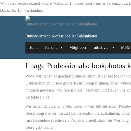
Wir überarbeiten aktuell unsere Webseite. In dieser Zeit kann es vereinzelt z
Danke für Ihr Verständnis.
Bundesverband professioneller Bildanbieter
Bundesverband professioneller Bildanbieter
Home
Verband
Mitglieder
Initiativen
MFM
Image Professionals: lookphotos k
Wow, wir haben es geschafft: eine Million Bilder bei lookphotos
Dankeschön an unsere großartigen Fotograf:innen, unser wunde
möglich gewesen. Wir feiern diesen Moment und freuen uns sch
perfekte Foto!
Wir haben Bildwelten voller Leben – von authentischen People
Reisefotografie bis hin zu faszinierenden Tieraufnahmen. Unse
fürs Besondere machen sie Projekte visuell stark: für Werbung,
Reise geht weiter.