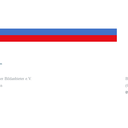
ss
er Bildanbieter e.V.
B
in
(
0