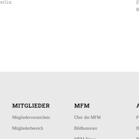
Berlin
(
0
MITGLIEDER
MFM
Mitgliederverzeichnis
Über die MFM
P
Mitgliederbereich
Bildhonorare
B