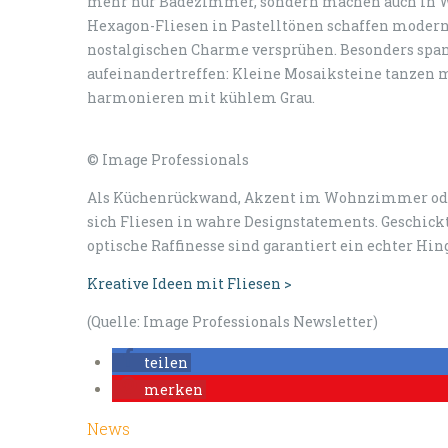
mehr nur Badezimmer, sondern machen auch in W
Hexagon-Fliesen in Pastelltönen schaffen moder
nostalgischen Charme versprühen. Besonders spa
aufeinandertreffen: Kleine Mosaiksteine tanzen 
harmonieren mit kühlem Grau.
© Image Professionals
Als Küchenrückwand, Akzent im Wohnzimmer oder 
sich Fliesen in wahre Designstatements. Geschick
optische Raffinesse sind garantiert ein echter Hin
Kreative Ideen mit Fliesen >
(Quelle: Image Professionals Newsletter)
teilen
merken
News