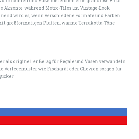
ohnräumen und Außenbereichen eine grandiose Figur.
ne Akzente, während Metro-Tiles im Vintage-Look
nnend wird es, wenn verschiedene Formate und Farben
mit großformatigen Platten, warme Terrakotta-Töne
als origineller Belag für Regale und Vasen verwandeln
te Verlegemuster wie Fischgrät oder Chevron sorgen für
gucker!