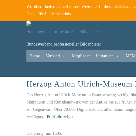
Wir überarbeiten aktuell unsere Webseite. In dieser Zeit kann 
Danke für Ihr Verständnis.
Bundesverband professioneller Bildanbieter
Bundesverband professioneller Bildanbieter
Home
Verband
Mitglieder
Initiativen
MFM
Herzog Anton Ulrich-Museum B
Das Herzog Anton Ulrich-Museum in Braunschweig verfügt über
Skulpturen und Kunsthandwerk von der Antike bis zur frühen Ne
zur Gegenwart. Über 70.000 Digitalisate aus allen Sammlungsbe
Verfügung.
Portfolio zeigen
Datierung: um 1685,