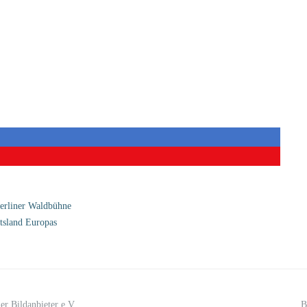
Berliner Waldbühne
htsland Europas
er Bildanbieter e.V.
B