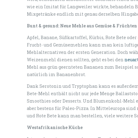
wie ein Imitat für Langweiler wirkte, behandeln 
Mixgetränke endlich mit genau derselben Hingabe
Bunt & gesund: Neue Mehle aus Gemüse & Früchten
Apfel, Banane, Süßkartoffel, Kürbis, Rote Bete od
Frucht- und Gemüsemehlen kann man kein luftiges
Mehlalternativen der ersten Generation. Doch währ
Weizenmehl dienen sollten, geht es bei den
neuar
Mehl aus grün geernteten Bananen zum Beispiel sch
natürlich im Bananenbrot.
Dank Serotonin und Tryptophan kann es außerdem 
Bete-Mehl enthält nicht nur jede Menge Ballaststo
Smoothies oder Desserts. Und Blumenkohl-Mehl ei
aber bestens für Paleo-Pizza. In Mitteleuropa si
und Rote Bete kann man bestellen, viele weitere S
Westafrikanische Küche