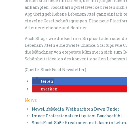
bilden sich neue Initiativen, die mit jungen Idee
ankämpfen. Foodsharing-Netzwerke breiten sich a
App übrig gebliebene Lebensmittel ganz einfach t
einzelne Gesellschaftsgruppen. Eine neue Plattfo
Alleinerziehende und Rentner.
Auch Shops wie die Berliner Sirplus-Läden oder di
Lebensmitteln eine zweite Chance. Startups wie Cu
die Münchner von etepetete kümmern sich zum Be
Schönheitsidealen des konventionellen Lebensmit
(Quelle: StockFood Newsletter)
teilen
merken
News
NewsLifeMedia: Weihnachten Down Under
Image Professionals mit gutem Bauchgefühl
StockFood: Süße Kreationen mit Jasmin Leh