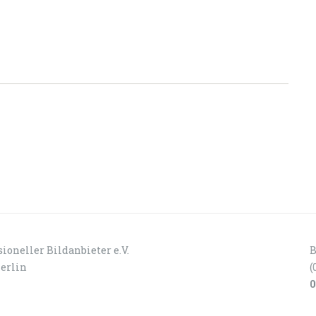
ioneller Bildanbieter e.V.
B
Berlin
(
0