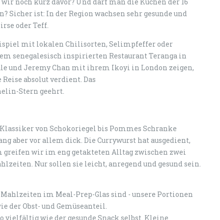
 wir noch kurz davor? Und darf man die Küchen der 16
? Sicher ist: In der Region wachsen sehr gesunde und
rse oder Teff.
ispiel mit lokalen Chilisorten, Selimpfeffer oder
m senegalesisch inspirierten Restaurant Teranga in
le und Jeremy Chan mit ihrem Ikoyi in London zeigen,
 Reise absolut verdient. Das
elin-Stern geehrt.
e Klassiker von Schokoriegel bis Pommes Schranke
ng aber vor allem dick. Die Currywurst hat ausgedient,
m greifen wir im eng getakteten Alltag zwischen zwei
eiten. Nur sollen sie leicht, anregend und gesund sein.
e Mahlzeiten im Meal-Prep-Glas sind - unsere Portionen
wie der Obst- und Gemüseanteil.
so vielfältig wie der gesunde Snack selbst. Kleine