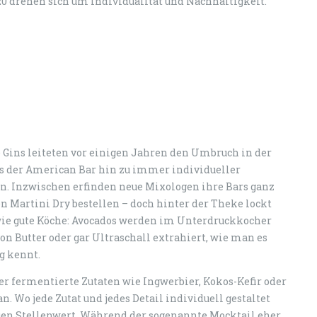
20 drehen sich um Individualität und Nachhaltigkeit.
te Gins leiteten vor einigen Jahren den Umbruch in der
ks der American Bar hin zu immer individueller
en. Inzwischen erfinden neue Mixologen ihre Bars ganz
n Martini Dry bestellen – doch hinter der Theke lockt
 wie gute Köche: Avocados werden im Unterdruckkocher
von Butter oder gar Ultraschall extrahiert, wie man es
g kennt.
r fermentierte Zutaten wie Ingwerbier, Kokos-Kefir oder
 Wo jede Zutat und jedes Detail individuell gestaltet
en Stellenwert. Während der sogenannte Mocktail eher