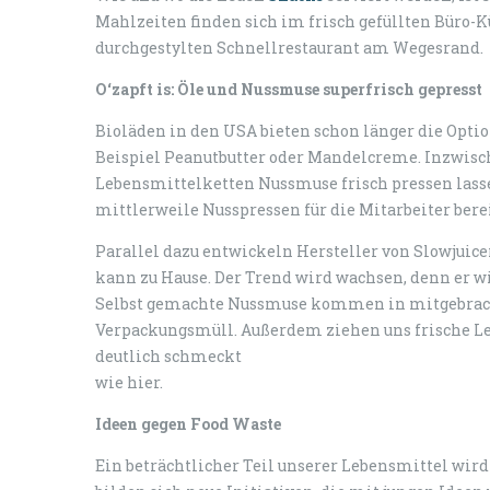
Mahlzeiten finden sich im frisch gefüllten Büro-
durchgestylten Schnellrestaurant am Wegesrand.
O‘zapft is: Öle und Nussmuse superfrisch gepresst
Bioläden in den USA bieten schon länger die Optio
Beispiel Peanutbutter oder Mandelcreme. Inzwisc
Lebensmittelketten Nussmuse frisch pressen lassen
mittlerweile Nusspressen für die Mitarbeiter bere
Parallel dazu entwickeln Hersteller von Slowjui
kann zu Hause. Der Trend wird wachsen, denn er w
Selbst gemachte Nussmuse kommen in mitgebracht
Verpackungsmüll. Außerdem ziehen uns frische L
deutlich schmeckt
wie hier.
Ideen gegen Food Waste
Ein beträchtlicher Teil unserer Lebensmittel wi