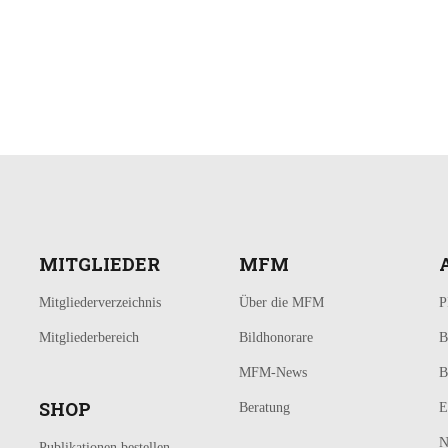
MITGLIEDER
MFM
Mitgliederverzeichnis
Über die MFM
P
Mitgliederbereich
Bildhonorare
B
MFM-News
B
SHOP
Beratung
E
N
Publikationen bestellen