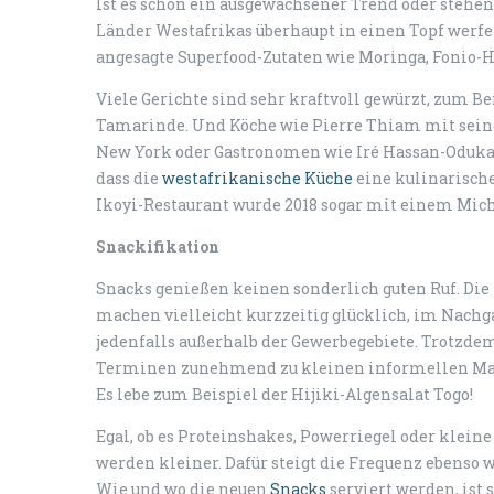
Ist es schon ein ausgewachsener Trend oder stehen
Länder Westafrikas überhaupt in einen Topf werfen
angesagte Superfood-Zutaten wie Moringa, Fonio-Hi
Viele Gerichte sind sehr kraftvoll gewürzt, zum Be
Tamarinde. Und Köche wie Pierre Thiam mit seine
New York oder Gastronomen wie Iré Hassan-Oduka
dass die
westafrikanische Küche
eine kulinarische
Ikoyi-Restaurant wurde 2018 sogar mit einem Mich
Snackifikation
Snacks genießen keinen sonderlich guten Ruf. Di
machen vielleicht kurzzeitig glücklich, im Nachga
jedenfalls außerhalb der Gewerbegebiete. Trotzde
Terminen zunehmend zu kleinen informellen Mahlz
Es lebe zum Beispiel der Hijiki-Algensalat Togo!
Egal, ob es Proteinshakes, Powerriegel oder klein
werden kleiner. Dafür steigt die Frequenz ebenso 
Wie und wo die neuen
Snacks
serviert werden, ist 