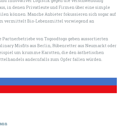
n und innovativer Logistik gegen die Verschwendung
us, in denen Privatleute und Firmen über eine simple
eilen können. Manche Anbieter fokussieren sich sogar auf
rm vermittelt Bio-Lebensmittel vorwiegend an
e Partnerbetriebe von Togoodtogo geben aussortierten
linary Misfits aus Berlin, Rübenretter aus Neumarkt oder
ispiel um krumme Karotten, die den ästhetischen
telhandels andernfalls zum Opfer fallen würden.
mann