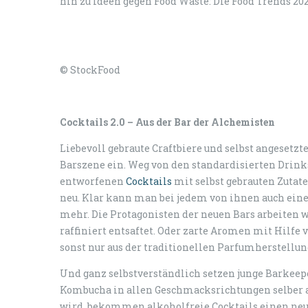
hin zu Ideen gegen Food Waste: Die Food Trends 20
© StockFood
Cocktails 2.0 – Aus der Bar der Alchemisten
Liebevoll gebraute Craftbiere und selbst angesetz
Barszene ein. Weg von den standardisierten Drin
entworfenen
Cocktails
mit selbst gebrauten Zutat
neu. Klar kann man bei jedem von ihnen auch eine
mehr. Die Protagonisten der neuen Bars arbeiten
raffiniert entsaftet. Oder zarte Aromen mit Hilfe 
sonst nur aus der traditionellen Parfumherstellun
Und ganz selbstverständlich setzen junge Barkeepe
Kombucha in allen Geschmacksrichtungen selber an.
wird, bekommen alkoholfreie Cocktails einen neu