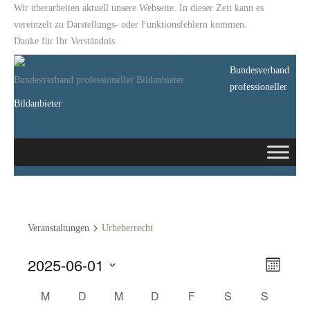
Wir überarbeiten aktuell unsere Webseite. In dieser Zeit kann es
vereinzelt zu Darstellungs- oder Funktionsfehlern kommen.
Danke für Ihr Verständnis.
Bundesverband
Bundesverband professioneller Bildanbieter
professioneller
Bildanbieter
Veranstaltungen
Urheberrecht
2025-06-01
Ansich
Veransta
Monat
Ansichte
Datum
Navig
Kalender
M
D
M
D
F
S
S
wählen.
Navigat