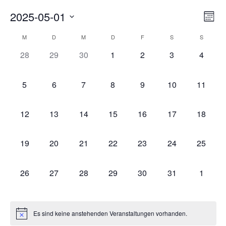
2025-05-01
Ans
Ve
Monat
Datum
Nav
An
wählen.
Kalender
M
D
M
D
F
S
S
Na
0
0
0
0
0
0
0
28
29
30
1
2
3
4
von
Veranstaltungen,
Veranstaltungen,
Veranstaltungen,
Veranstaltungen,
Veranstaltungen,
Veranstaltungen
Veranst
Veranstaltungen
0
0
0
0
0
0
0
5
6
7
8
9
10
11
Veranstaltungen,
Veranstaltungen,
Veranstaltungen,
Veranstaltungen,
Veranstaltungen,
Veranstaltungen
Veranst
0
0
0
0
0
0
0
12
13
14
15
16
17
18
Veranstaltungen,
Veranstaltungen,
Veranstaltungen,
Veranstaltungen,
Veranstaltungen,
Veranstaltungen
Veranst
0
0
0
0
0
0
0
19
20
21
22
23
24
25
Veranstaltungen,
Veranstaltungen,
Veranstaltungen,
Veranstaltungen,
Veranstaltungen,
Veranstaltungen
Veranst
0
0
0
0
0
0
0
26
27
28
29
30
31
1
Veranstaltungen,
Veranstaltungen,
Veranstaltungen,
Veranstaltungen,
Veranstaltungen,
Veranstaltungen
Veranst
Es sind keine anstehenden Veranstaltungen vorhanden.