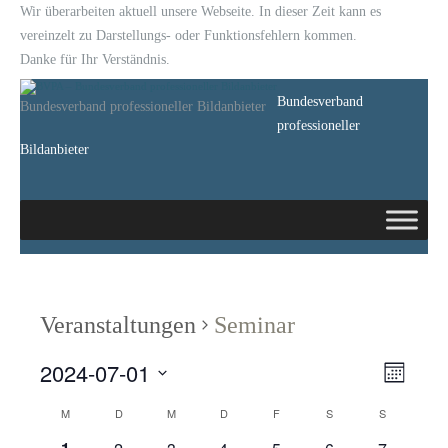
Wir überarbeiten aktuell unsere Webseite. In dieser Zeit kann es
vereinzelt zu Darstellungs- oder Funktionsfehlern kommen.
Danke für Ihr Verständnis.
Bundesverband
Bundesverband professioneller Bildanbieter
professioneller
Bildanbieter
Veranstaltungen
Seminar
2024-07-01
Ansich
Veran
Monat
Datum
Navig
Ansi
wählen.
M
D
M
D
F
S
S
Kalender
Navi
0
0
0
0
0
0
0