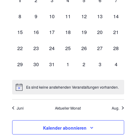
1
2
3
4
5
6
7
von
Veranstaltungen,
Veranstaltungen,
Veranstaltungen,
Veranstaltungen,
Veranstaltungen,
Veranstaltungen,
Veranstal
Veranstaltungen
0
0
0
0
0
0
0
8
9
10
11
12
13
14
Veranstaltungen,
Veranstaltungen,
Veranstaltungen,
Veranstaltungen,
Veranstaltungen,
Veranstaltungen,
Veranstalt
0
0
0
0
0
0
0
15
16
17
18
19
20
21
Veranstaltungen,
Veranstaltungen,
Veranstaltungen,
Veranstaltungen,
Veranstaltungen,
Veranstaltungen,
Veranstalt
0
0
0
0
0
0
0
22
23
24
25
26
27
28
Veranstaltungen,
Veranstaltungen,
Veranstaltungen,
Veranstaltungen,
Veranstaltungen,
Veranstaltungen,
Veranstalt
0
0
0
0
0
0
0
29
30
31
1
2
3
4
Veranstaltungen,
Veranstaltungen,
Veranstaltungen,
Veranstaltungen,
Veranstaltungen,
Veranstaltungen,
Veranstal
Es sind keine anstehenden Veranstaltungen vorhanden.
Juni
Aktueller Monat
Aug.
Kalender abonnieren