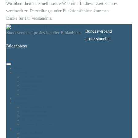
Wir überarbeiten aktuell unsere Webseite. In dieser Zeit kann es
vereinzelt zu Darstellungs- oder Funktionsfehlern kommen.
Danke für Ihr Verständnis.
Bundesverband
Bundesverband professioneller Bildanbieter
professioneller
Bildanbieter
Home
Verband
Über den BVPA
Mitgliedschaft
Leistungen
BVPAexperts
Jobbörse
Mitglieder
Initiativen
Positionen des BVPA
BVPA-Initiativen
Deutscher Fotorat
VG Bild-Kunst
Netzwerk Fotoarchive
MFM
Über die MFM
Bildhonorare