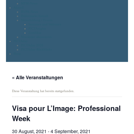
MFM-News
Aktuell
BVPA-News
Bildermarkt Aktuell
Weiterbildung / Events
Seminare und Webinare
PICTAnights
Zertifikat
Newsletter abonnieren
PICTAday
PICTAday 2026
PICTAday-Rückblicke
Shop
« Alle Veranstaltungen
Diese Veranstaltung hat bereits stattgefunden.
Visa pour L’Image: Professional
Week
30 August, 2021
-
4 September, 2021