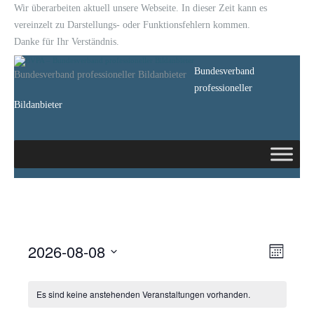
Wir überarbeiten aktuell unsere Webseite. In dieser Zeit kann es
vereinzelt zu Darstellungs- oder Funktionsfehlern kommen.
Danke für Ihr Verständnis.
Bundesverband
Bundesverband professioneller Bildanbieter
professioneller
Bildanbieter
2026-08-08
Ansich
Veran
Monat
Datum
Navig
Ansi
wählen.
Es sind keine anstehenden Veranstaltungen vorhanden.
Navi