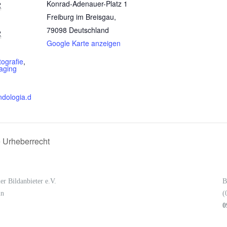
Konrad-Adenauer-Platz 1
2
Freiburg im Breisgau
,
79098
Deutschland
2
Google Karte anzeigen
tografie
,
aging
ndologia.d
e Urheberrecht
er Bildanbieter e.V.
B
in
(
0