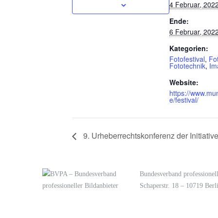
4 Februar, 202
Ende:
6 Februar, 202
Kategorien:
Fotofestival
,
Fo
Fototechnik
,
Im
Website:
https://www.mu
e/festival/
9. Urheberrechtskonferenz der Initiativ
Bundesverband professionell
Schaperstr. 18 – 10719 Berl