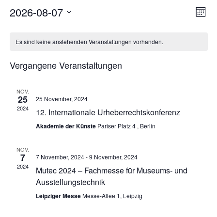
2026-08-07
Ans
Ve
Monat
Datum
Nav
An
wählen.
Es sind keine anstehenden Veranstaltungen vorhanden.
Na
Vergangene Veranstaltungen
NOV.
25
25 November, 2024
2024
12. Internationale Urheberrechtskonferenz
Akademie der Künste
Pariser Platz 4 , Berlin
NOV.
7
7 November, 2024
-
9 November, 2024
2024
Mutec 2024 – Fachmesse für Museums- und
Ausstellungstechnik
Leipziger Messe
Messe-Allee 1, Leipzig