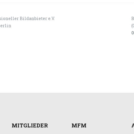
ioneller Bildanbieter e.V.
B
Berlin
(
0
MITGLIEDER
MFM