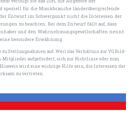
m verfolgt sie das Ziel, die Angebote der
speziell für die Musik­branche länderübergreifende
er Entwurf im Schwer­punkt nicht die Interessen der
erungen zu beachten. Bei dem Entwurf fällt auf, dass
eeinhaber und den Wahrnehmungsgesellschaften nennt.
keine besondere Erwähnung.
 zu Stellungnahmen auf. Weil das Verhältnis zur VG Bild-
-Mitglieder aufgefordert, sich zur Richtlinie oder zum
Hinweis wird eine wichtige Hilfe sein, die Interessen der
k­sam zu vertreten.