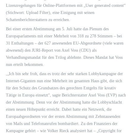
Lizenzregelungen für Online-Plattformen mit „User generated content“
(Stichwort: Upload Filter), eine Einigung mit seinen
Schattenberichterstattern zu erreichen.
Bei einer ersten Abstimmung am 5. Juli hatte das Plenum des
Europaparlaments mit einer Mehrheit von 318 zu 278 Stimmen – bei
31 Enthaltungen – der 627 anwesenden EU-Abgeordnete (viele waren
abwesend) den JURI-Report von Axel Voss (CDU) als
Verhandlungsmandat für den Trilog ablehnte. Dieses Mandat hat Voss
nun erteilt bekommen.
,„Ich bin sehr froh, dass es trotz der sehr starken Lobbykampagne der
Internet-Giganten nun eine Mehrheit im gesamten Haus gibt, die sich
für den Schutz des Grundsatzes des gerechten Entgelts für kreativ
Tätige in Europa einsetzt“, sagte Berichterstatter Axel Voss (EVP) nach
der Abstimmung. Denn vor der Abstimmung hatte die Lobbyschlacht
einen neuen Höhepunkt erreicht. Dabei hatte ein Netzwerk, die
Europaabgeordneten vor der ersten Abstimmung mit Zehntausenden
von Mails und Telefonanrufen bombardiert. Zu den Finanziers der
Kampagne gehört – wie Volker Rieck analysiert hat – „Copyright for