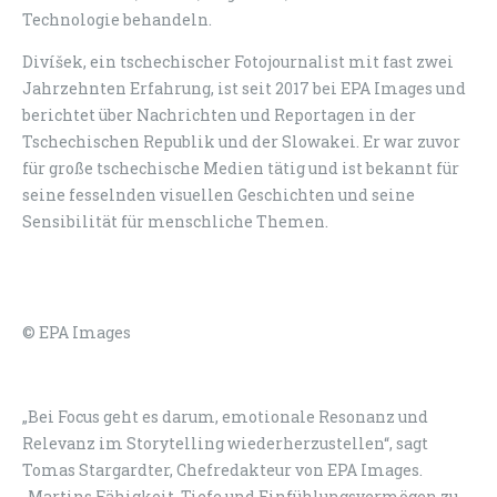
Technologie behandeln.
Divíšek, ein tschechischer Fotojournalist mit fast zwei
Jahrzehnten Erfahrung, ist seit 2017 bei EPA Images und
berichtet über Nachrichten und Reportagen in der
Tschechischen Republik und der Slowakei. Er war zuvor
für große tschechische Medien tätig und ist bekannt für
seine fesselnden visuellen Geschichten und seine
Sensibilität für menschliche Themen.
© EPA Images
„Bei Focus geht es darum, emotionale Resonanz und
Relevanz im Storytelling wiederherzustellen“, sagt
Tomas Stargardter, Chefredakteur von EPA Images.
„Martins Fähigkeit, Tiefe und Einfühlungsvermögen zu