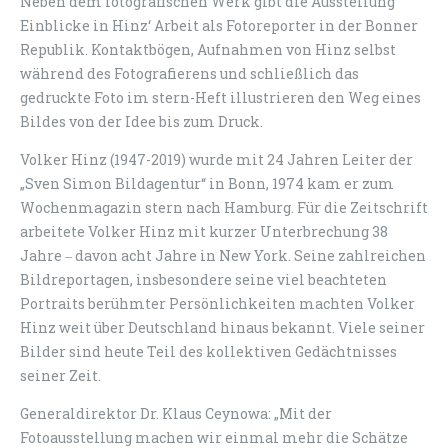
Neben dem fotografischen Werk gibt die Ausstellung
Einblicke in Hinz‘ Arbeit als Fotoreporter in der Bonner
Republik. Kontaktbögen, Aufnahmen von Hinz selbst
während des Fotografierens und schließlich das
gedruckte Foto im stern-Heft illustrieren den Weg eines
Bildes von der Idee bis zum Druck.
Volker Hinz (1947-2019) wurde mit 24 Jahren Leiter der
„Sven Simon Bildagentur“ in Bonn, 1974 kam er zum
Wochenmagazin stern nach Hamburg. Für die Zeitschrift
arbeitete Volker Hinz mit kurzer Unterbrechung 38
Jahre ‒ davon acht Jahre in New York. Seine zahlreichen
Bildreportagen, insbesondere seine viel beachteten
Portraits berühmter Persönlichkeiten machten Volker
Hinz weit über Deutschland hinaus bekannt. Viele seiner
Bilder sind heute Teil des kollektiven Gedächtnisses
seiner Zeit.
Generaldirektor Dr. Klaus Ceynowa: „Mit der
Fotoausstellung machen wir einmal mehr die Schätze