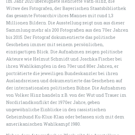
Im Jahr 2021 übereignete Henriette Väth-Hinz, die
Witwe des Fotografen, der Bayerischen Staatsbibliothek
das gesamte Fotoarchiv ihres Mannes mit rund 1,3
Millionen Bildern. Die Ausstellung zeigt nun aus dieser
Sammlung mehr als 200 Fotografien aus den 70er Jahren
bis 2015. Der Fotograf dokumentierte das politische
Geschehen immer mit seinem persönlichen,
einzigartigen Blick. Die Aufnahmen zeigen politische
Akteure wie Helmut Schmidt und Joschka Fischer bei
ihren Wahlkämpfen in den 70er und 80er Jahren, er
porträtierte die jeweiligen Bundeskanzler bei ihren
Auslandsreisen und dokumentierte das Geschehen auf
der internationalen politischen Bühne. Die Aufnahmen
von Volker Hinz handeln z.B. von der Wut und Trauer im
Nordirlandkonflikt der 1970er Jahre, geben
ungewöhnliche Einblicke in den rassistischen
Geheimbund Ku-Klux-Klan oder befassen sich mit dem
amerikanischen Wahlkampf 1980.