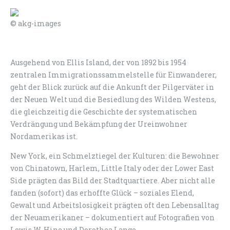
© akg-images
Ausgehend von Ellis Island, der von 1892 bis 1954
zentralen Immigrationssammelstelle für Einwanderer,
geht der Blick zurück auf die Ankunft der Pilgerväter in
der Neuen Welt und die Besiedlung des Wilden Westens,
die gleichzeitig die Geschichte der systematischen
Verdrängung und Bekämpfung der Ureinwohner
Nordamerikas ist.
New York, ein Schmelztiegel der Kulturen: die Bewohner
von Chinatown, Harlem, Little Italy oder der Lower East
Side prägten das Bild der Stadtquartiere. Aber nicht alle
fanden (sofort) das erhoffte Glück – soziales Elend,
Gewalt und Arbeitslosigkeit prägten oft den Lebensalltag
der Neuamerikaner – dokumentiert auf Fotografien von
Lewis W. Hine und Dorothea Lange.