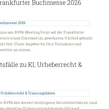
Frankfurter Buchmesse 2026
ahme am BVPA-Meeting Point auf der Frankfurter
bereits einen Eckstand im gewohnten Umfeld gebucht.
cht fest. Unser Angebot für Ihre Teilnahme und
ussteller an einem…
sfälle zu KI, Urheberrecht &
 der BVPA den derzeit wichtigsten Gerichtsverfahren rund
en aktueller Urteile und anhängiger Fälle auf