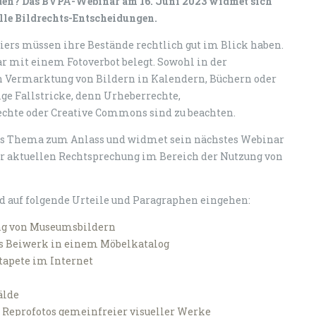
rden? Das BVPA-Webinar am 16. Juni 2023 widmet sich
le Bildrechts-Entscheidungen.
iers müssen ihre Bestände rechtlich gut im Blick haben.
r mit einem Fotoverbot belegt. Sowohl in der
en Vermarktung von Bildern in Kalendern, Büchern oder
ge Fallstricke, denn Urheberrechte,
echte oder Creative Commons sind zu beachten.
es Thema zum Anlass und widmet sein nächstes Webinar
r aktuellen Rechtsprechung im Bereich der Nutzung von
rd auf folgende Urteile und Paragraphen eingehen:
ung von Museumsbildern
es Beiwerk in einem Möbelkatalog
tapete im Internet
älde
i Reprofotos gemeinfreier visueller Werke