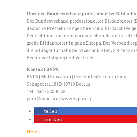
Über den Bundesverband professioneller Bildanbi
Der Bundesverband professioneller Bildanbieter (B
deutsche Pressebild-Agenturen und Bildarchive geg
Deutschland und dem europäischen Raum für alle F
große Bildanbieter in ganz Europa. Der Verband r
die bildagenturnahe Services anbieten, z.B. techn
Rechteverfolgung und Vertrieb.
Kontakt BVPA
BVPA | Mathias Jahn | Geschäftsstellenleitung
Schaperstr. 18 | D-10719 Berlin
Tel.: 030 - 323 16 62
jahn@bvpa.org | www.bvpa.org
teilen
merken
News