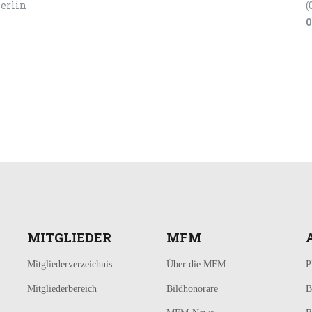
Berlin
(
0
MITGLIEDER
MFM
Mitgliederverzeichnis
Über die MFM
P
Mitgliederbereich
Bildhonorare
B