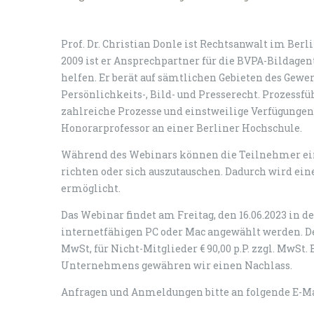
Prof. Dr. Christian Donle ist Rechtsanwalt im Berl
2009 ist er Ansprechpartner für die BVPA-Bildage
helfen. Er berät auf sämtlichen Gebieten des Gew
Persönlichkeits-, Bild- und Presserecht. Prozessf
zahlreiche Prozesse und einstweilige Verfügungen
Honorarprofessor an einer Berliner Hochschule.
Während des Webinars können die Teilnehmer ein
richten oder sich auszutauschen. Dadurch wird ein
ermöglicht.
Das Webinar findet am Freitag, den 16.06.2023 in der
internetfähigen PC oder Mac angewählt werden. Der 
MwSt, für Nicht-Mitglieder € 90,00 p.P. zzgl. MwS
Unternehmens gewähren wir einen Nachlass.
Anfragen und Anmeldungen bitte an folgende E-Ma