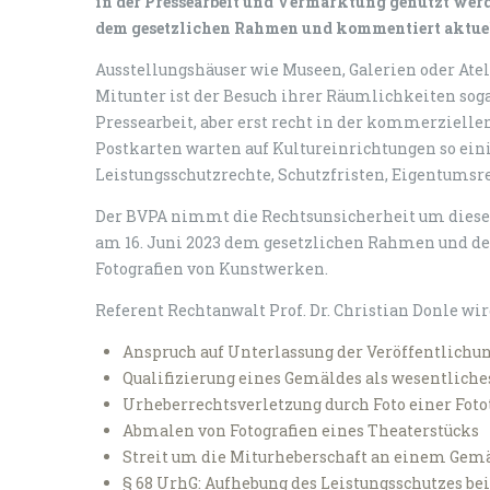
in der Pressearbeit und Vermarktung genutzt we
dem gesetzlichen Rahmen und kommentiert aktuel
Ausstellungshäuser wie Museen, Galerien oder Atel
Mitunter ist der Besuch ihrer Räumlichkeiten soga
Pressearbeit, aber erst recht in der kommerziell
Postkarten warten auf Kultureinrichtungen so eini
Leistungsschutzrechte, Schutzfristen, Eigentumsr
Der BVPA nimmt die Rechtsunsicherheit um dies
am 16. Juni 2023 dem gesetzlichen Rahmen und de
Fotografien von Kunstwerken.
Referent Rechtanwalt Prof. Dr. Christian Donle wi
Anspruch auf Unterlassung der Veröffentlich
Qualifizierung eines Gemäldes als wesentlich
Urheberrechtsverletzung durch Foto einer Foto
Abmalen von Fotografien eines Theaterstücks
Streit um die Miturheberschaft an einem Gem
§ 68 UrhG: Aufhebung des Leistungsschutzes be