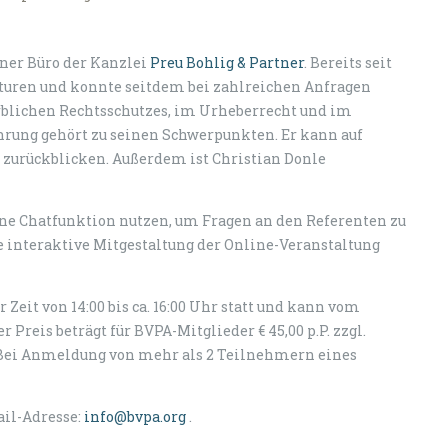
iner Büro der Kanzlei
Preu Bohlig & Partner
. Bereits seit
nturen und konnte seitdem bei zahlreichen Anfragen
erblichen Rechtsschutzes, im Urheberrecht und im
ührung gehört zu seinen Schwerpunkten. Er kann auf
 zurückblicken. Außerdem ist Christian Donle
e Chatfunktion nutzen, um Fragen an den Referenten zu
e interaktive Mitgestaltung der Online-Veranstaltung
 Zeit von 14:00 bis ca. 16:00 Uhr statt und kann vom
Preis beträgt für BVPA-Mitglieder € 45,00 p.P. zzgl.
t. Bei Anmeldung von mehr als 2 Teilnehmern eines
il-Adresse:
info@bvpa.org
.